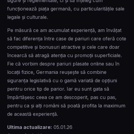
sigure și reglementate, ci și să înțeleg cum
funcționează piața germană, cu particularitățile sale
legale și culturale.
Pe măsură ce am acumulat experiență, am învățat
să fac diferența între case de pariuri care oferă cote
competitive și bonusuri atractive și cele care doar
încearcă să atragă atenția cu promoții superficiale.
Fie că vorbim despre pariuri plasate online sau în
locații fizice, Germania reușește să combine
siguranța legislativă cu o gamă variată de opțiuni
pentru orice tip de parior. Iar eu sunt gata să
împărtășesc ceea ce am descoperit, pas cu pas,
pentru ca și alți români să poată profita la maximum
de această experiență.
Ultima actualizare:
05.01.26