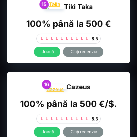
15
Tiki Taka
100% până la 500 €
8.5
Joacă
Citiți recenzia
16
Cazeus
100% până la 500 €/$.
8.5
Joacă
Citiți recenzia