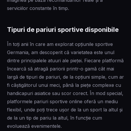
serviciilor constante în timp.
Tipuri de pariuri sportive disponibile
În toți anii în care am explorat opțiunile sportive
Germania, am descoperit că varietatea este unul
dintre principalele atuuri ale pieței. Fiecare platformă
încearcă să atragă pariorii printr-o gamă cât mai
largă de tipuri de pariuri, de la opțiuni simple, cum ar
fi câștigătorul unui meci, până la piețe complexe cu
handicapuri asiatice sau scor corect. În mod special,
platformele pariuri sportive online oferă un mediu
flexibil, unde poți trece ușor de la un sport la altul și
de la un tip de pariu la altul, în funcție cum
evoluează evenimentele.