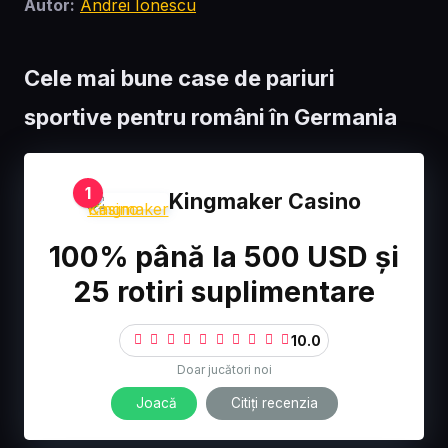
Autor:
Andrei Ionescu
Cele mai bune case de pariuri
sportive pentru români în Germania
1
Kingmaker Casino
100% până la 500 USD și
25 rotiri suplimentare
10.0
Doar jucători noi
Joacă
Citiți recenzia