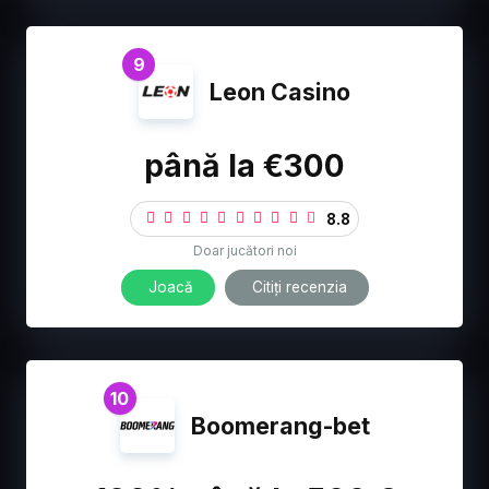
9
Leon Casino
până la €300
8.8
Doar jucători noi
Joacă
Citiți recenzia
10
Boomerang-bet