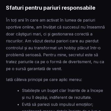
Sfaturi pentru pariuri responsabile
În toți anii în care am activat în lumea de pariuri
sportive online, am învățat că succesul nu înseamnă
doar câștiguri mari, ci și gestionarea corectă a
riscurilor. Am văzut destui pariori care au pierdut
controlul și au transformat un hobby plăcut într-o
problemă serioasă. Pentru mine, secretul este să
tratez pariurile ca pe o formă de divertisment, nu ca
pe o sursă garantată de venit.
Iată câteva principii pe care aplic mereu:
Stabilește un buget clar înainte de a începe
și nu îl depăși, indiferent de rezultate.
Evită să pariezi sub impulsul emoțiilor;