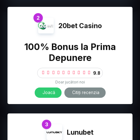
2
20bet Casino
100% Bonus la Prima
Depunere
9.8
Doar jucători noi
Joacă
Citiți recenzia
3
Lunubet