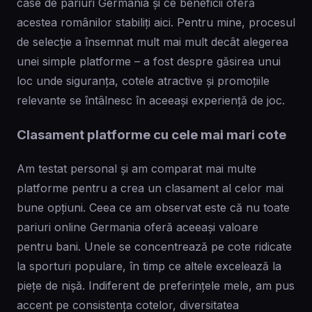
case de pariuri Germania și ce beneficii oferă
acestea românilor stabiliți aici. Pentru mine, procesul
de selecție a însemnat mult mai mult decât alegerea
unei simple platforme – a fost despre găsirea unui
loc unde siguranța, cotele atractive și promoțiile
relevante se întâlnesc în aceeași experiență de joc.
Clasament platforme cu cele mai mari cote
Am testat personal și am comparat mai multe
platforme pentru a crea un clasament al celor mai
bune opțiuni. Ceea ce am observat este că nu toate
pariuri online Germania oferă aceeași valoare
pentru bani. Unele se concentrează pe cote ridicate
la sporturi populare, în timp ce altele excelează la
piețe de nișă. Indiferent de preferințele mele, am pus
accent pe consistența cotelor, diversitatea