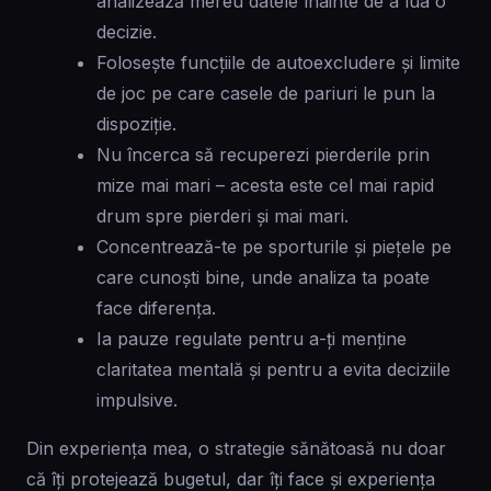
analizează mereu datele înainte de a lua o
decizie.
Folosește funcțiile de autoexcludere și limite
de joc pe care casele de pariuri le pun la
dispoziție.
Nu încerca să recuperezi pierderile prin
mize mai mari – acesta este cel mai rapid
drum spre pierderi și mai mari.
Concentrează-te pe sporturile și piețele pe
care cunoști bine, unde analiza ta poate
face diferența.
Ia pauze regulate pentru a-ți menține
claritatea mentală și pentru a evita deciziile
impulsive.
Din experiența mea, o strategie sănătoasă nu doar
că îți protejează bugetul, dar îți face și experiența