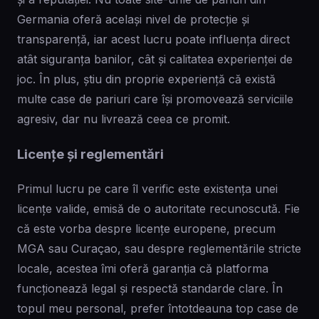
Germania oferă același nivel de protecție și
transparență, iar acest lucru poate influența direct
atât siguranța banilor, cât și calitatea experienței de
joc. În plus, știu din proprie experiență că există
multe case de pariuri care își promovează serviciile
agresiv, dar nu livrează ceea ce promit.
Licențe și reglementări
Primul lucru pe care îl verific este existența unei
licențe valide, emisă de o autoritate recunoscută. Fie
că este vorba despre licențe europene, precum
MGA sau Curaçao, sau despre reglementările stricte
locale, acestea îmi oferă garanția că platforma
funcționează legal și respectă standarde clare. În
topul meu personal, prefer întotdeauna top case de