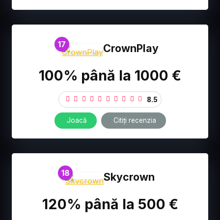
17
CrownPlay
100% până la 1000 €
8.5
Joacă
Citiți recenzia
18
Skycrown
120% până la 500 €