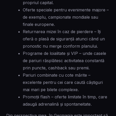
propriul capital.
Oferte speciale pentru evenimente majore –
de exemplu, campionate mondiale sau
finale europene.
Returnarea mizei în caz de pierdere – îți
oferă o plasă de siguranță atunci când un
pronostic nu merge conform planului.
Programe de loialitate și VIP – unde casele
de pariuri răsplătesc activitatea constantă
prin puncte, cashback sau premii.
Pariuri combinate cu cote mărite –
excelente pentru cei care caută câștiguri
mai mari pe bilete complexe.
Promoții flash – oferte limitate în timp, care
adaugă adrenalină și spontaneitate.
Din perspectiva mea, în Germania este important să