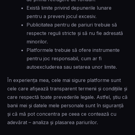
Există limite privind depunerile lunare
pentru a preveni jocul excesiv.
Publicitatea pentru de pariuri trebuie să
respecte reguli stricte și să nu fie adresată
minorilor.
Platformele trebuie să ofere instrumente
pentru joc responsabil, cum ar fi
autoexcluderea sau setarea unor limite.
În experiența mea, cele mai sigure platforme sunt
cele care afișează transparent termenii și condițiile și
care respectă toate prevederile legale. Astfel, știu că
banii mei și datele mele personale sunt în siguranță
și că mă pot concentra pe ceea ce contează cu
adevărat – analiza și plasarea pariurilor.