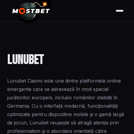
Lunubet
Lunubet Casino este una dintre platformele online
emergente care se adresează în mod special
jucătorilor europeni, inclusiv românilor stabiliți în
Germania. Cu o interfață modernă, funcționalități
optimizate pentru dispozitive mobile și o gamă largă
de jocuri, Lunubet reușește să atragă atenția prin
profesionalism și o abordare orientată către