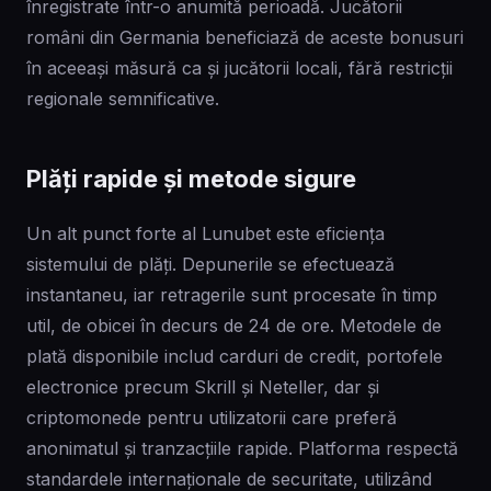
înregistrate într-o anumită perioadă. Jucătorii
români din Germania beneficiază de aceste bonusuri
în aceeași măsură ca și jucătorii locali, fără restricții
regionale semnificative.
Plăți rapide și metode sigure
Un alt punct forte al Lunubet este eficiența
sistemului de plăți. Depunerile se efectuează
instantaneu, iar retragerile sunt procesate în timp
util, de obicei în decurs de 24 de ore. Metodele de
plată disponibile includ carduri de credit, portofele
electronice precum Skrill și Neteller, dar și
criptomonede pentru utilizatorii care preferă
anonimatul și tranzacțiile rapide. Platforma respectă
standardele internaționale de securitate, utilizând