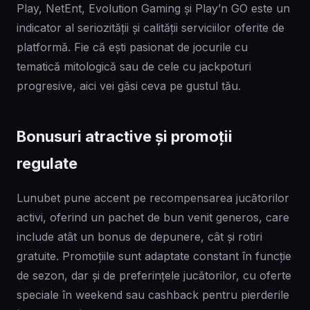
Play, NetEnt, Evolution Gaming și Play’n GO este un
indicator al seriozității și calității serviciilor oferite de
platformă. Fie că ești pasionat de jocurile cu
tematică mitologică sau de cele cu jackpoturi
progresive, aici vei găsi ceva pe gustul tău.
Bonusuri atractive și promoții
regulate
Lunubet pune accent pe recompensarea jucătorilor
activi, oferind un pachet de bun venit generos, care
include atât un bonus de depunere, cât și rotiri
gratuite. Promoțiile sunt adaptate constant în funcție
de sezon, dar și de preferințele jucătorilor, cu oferte
speciale în weekend sau cashback pentru pierderile