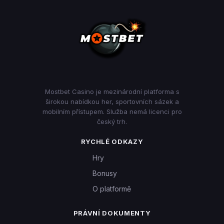
Mostbet Casino je mezinárodní platforma s
širokou nabídkou her, sportovních sázek a
mobilním přístupem. Služba nemá licenci pro
český trh.
RYCHLÉ ODKAZY
Hry
Bonusy
O platformě
PRÁVNÍ DOKUMENTY