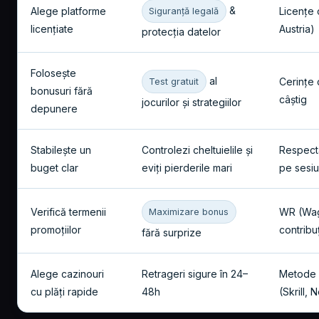
&
Alege platforme
Licențe
Siguranță legală
licențiate
Austria)
protecția datelor
Folosește
al
Cerințe d
Test gratuit
bonusuri fără
câștig
jocurilor și strategiilor
depunere
Stabilește un
Controlezi cheltuielile și
Respectar
buget clar
eviți pierderile mari
pe sesi
Verifică termenii
WR (Wag
Maximizare bonus
promoțiilor
contribuț
fără surprize
Alege cazinouri
Retrageri sigure în 24–
Metode d
cu plăți rapide
48h
(Skrill, 