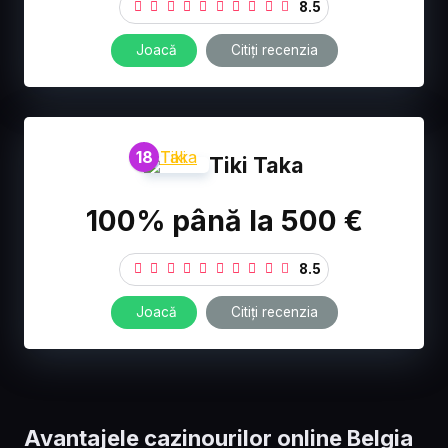
8.5
Joacă
Citiți recenzia
18
Tiki Taka
100% până la 500 €
8.5
Joacă
Citiți recenzia
Avantajele cazinourilor online Belgia