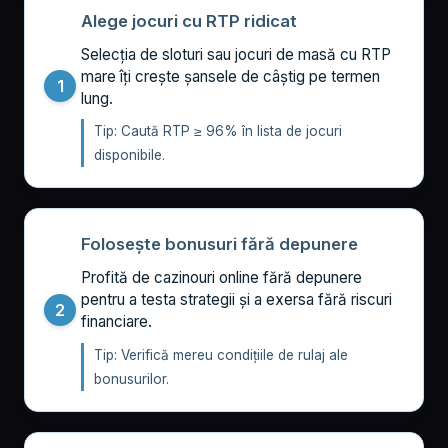
Alege jocuri cu RTP ridicat
Selecția de sloturi sau jocuri de masă cu RTP
mare îți crește șansele de câștig pe termen
1
lung.
Tip: Caută RTP ≥ 96% în lista de jocuri
disponibile.
Folosește bonusuri fără depunere
Profită de cazinouri online fără depunere
pentru a testa strategii și a exersa fără riscuri
2
financiare.
Tip: Verifică mereu condițiile de rulaj ale
bonusurilor.