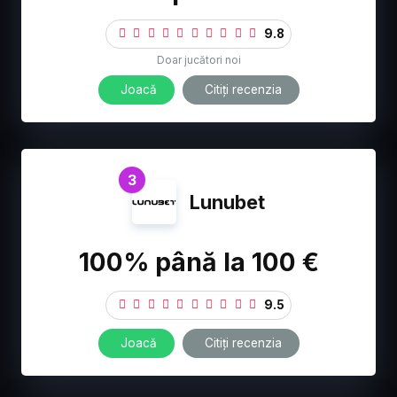
9.8
Doar jucători noi
Joacă
Citiți recenzia
3
Lunubet
100% până la 100 €
9.5
Joacă
Citiți recenzia