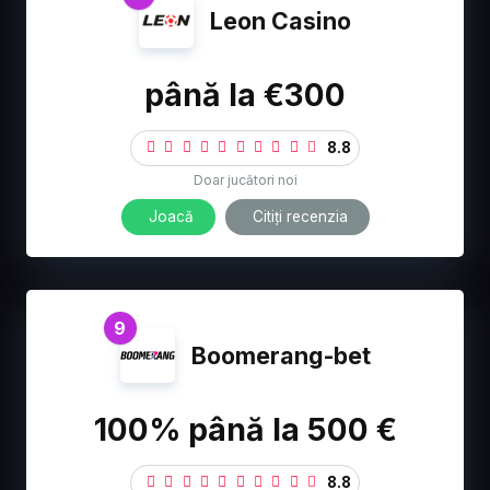
Leon Casino
până la €300
8.8
Doar jucători noi
Joacă
Citiți recenzia
9
Boomerang-bet
100% până la 500 €
8.8