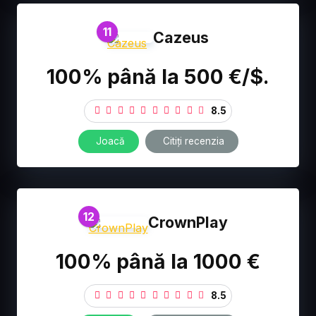
11
Cazeus
100% până la 500 €/$.
8.5
Joacă
Citiți recenzia
12
CrownPlay
100% până la 1000 €
8.5