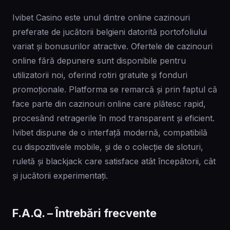
Ivibet Casino este unul dintre online cazinouri
preferate de jucătorii belgieni datorită portofoliului
variat și bonusurilor atractive. Ofertele de cazinouri
online fără depunere sunt disponibile pentru
utilizatorii noi, oferind rotiri gratuite și fonduri
promoționale. Platforma se remarcă și prin faptul că
face parte din cazinouri online care plătesc rapid,
procesând retragerile în mod transparent și eficient.
Ivibet dispune de o interfață modernă, compatibilă
cu dispozitivele mobile, și de o colecție de sloturi,
ruletă și blackjack care satisface atât începătorii, cât
și jucătorii experimentați.
F.A.Q. – Întrebări frecvente