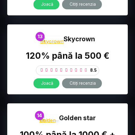
Joacă
Citiți recenzia
13
Skycrown
120% până la 500 €
8.5
Joacă
Citiți recenzia
14
Golden star
100% până la 1000 € +