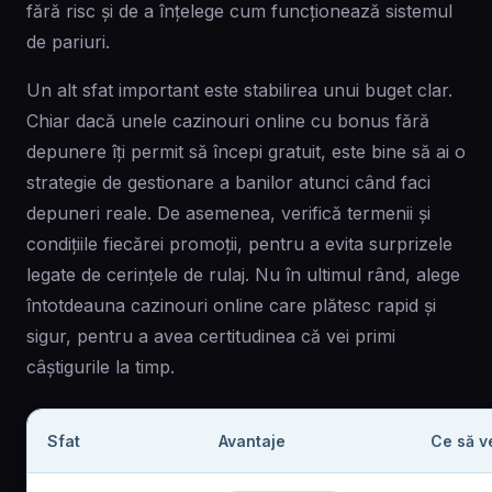
fără risc și de a înțelege cum funcționează sistemul
de pariuri.
Un alt sfat important este stabilirea unui buget clar.
Chiar dacă unele cazinouri online cu bonus fără
depunere îți permit să începi gratuit, este bine să ai o
strategie de gestionare a banilor atunci când faci
depuneri reale. De asemenea, verifică termenii și
condițiile fiecărei promoții, pentru a evita surprizele
legate de cerințele de rulaj. Nu în ultimul rând, alege
întotdeauna cazinouri online care plătesc rapid și
sigur, pentru a avea certitudinea că vei primi
câștigurile la timp.
Sfat
Avantaje
Ce să ve