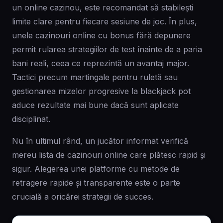
un online cazinou, este recomandat să stabilești
limite clare pentru fiecare sesiune de joc. În plus,
unele cazinouri online cu bonus fără depunere
permit rularea strategiilor de test înainte de a paria
bani reali, ceea ce reprezintă un avantaj major.
Tactici precum martingale pentru ruletă sau
gestionarea mizelor progresive la blackjack pot
aduce rezultate mai bune dacă sunt aplicate
disciplinat.
Nu în ultimul rând, un jucător informat verifică
mereu lista de cazinouri online care plătesc rapid și
sigur. Alegerea unei platforme cu metode de
retragere rapide și transparente este o parte
crucială a oricărei strategii de succes.