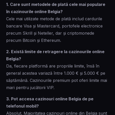
1. Care sunt metodele de plată cele mai populare
în cazinourile online Belgia?
Cele mai utilizate metode de plată includ cardurile
bancare Visa și Mastercard, portofele electronice
precum Skrill și Neteller, dar și criptomonede
precum Bitcoin și Ethereum.
2. Există limite de retragere la cazinourile online
Belgia?
Da, fiecare platformă are propriile limite, însă în
general acestea variază între 1.000 € și 5.000 € pe
săptămână. Cazinourile premium pot oferi limite mai
mari pentru jucătorii VIP.
3. Pot accesa cazinouri online Belgia de pe
telefonul mobil?
Absolut. Majoritatea cazinouri online din Belgia sunt