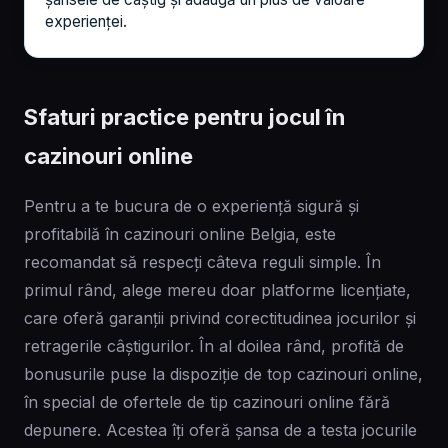
experienței.
Sfaturi practice pentru jocul în
cazinouri online
Pentru a te bucura de o experiență sigură și
profitabilă în cazinouri online Belgia, este
recomandat să respecți câteva reguli simple. În
primul rând, alege mereu doar platforme licențiate,
care oferă garanții privind corectitudinea jocurilor și
retragerile câștigurilor. În al doilea rând, profită de
bonusurile puse la dispoziție de top cazinouri online,
în special de ofertele de tip cazinouri online fără
depunere. Acestea îți oferă șansa de a testa jocurile