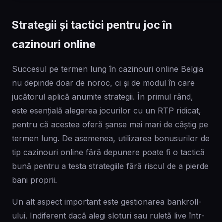
Strategii și tactici pentru joc în
cazinouri online
Succesul pe termen lung în cazinouri online Belgia
nu depinde doar de noroc, ci și de modul în care
jucătorul aplică anumite strategii. În primul rând,
este esențială alegerea jocurilor cu un RTP ridicat,
pentru că acestea oferă șanse mai mari de câștig pe
termen lung. De asemenea, utilizarea bonusurilor de
tip cazinouri online fără depunere poate fi o tactică
bună pentru a testa strategiile fără riscul de a pierde
bani proprii.
Un alt aspect important este gestionarea bankroll-
ului. Indiferent dacă alegi sloturi sau ruletă live într-