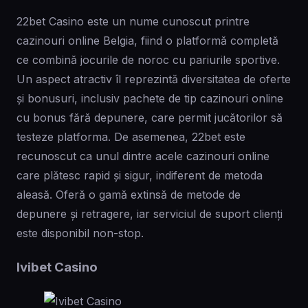
22bet Casino este un nume cunoscut printre
cazinouri online Belgia, fiind o platformă completă
ce combină jocurile de noroc cu pariurile sportive.
Un aspect atractiv îl reprezintă diversitatea de oferte
și bonusuri, inclusiv pachete de tip cazinouri online
cu bonus fără depunere, care permit jucătorilor să
testeze platforma. De asemenea, 22bet este
recunoscut ca unul dintre acele cazinouri online
care plătesc rapid și sigur, indiferent de metoda
aleasă. Oferă o gamă extinsă de metode de
depunere și retragere, iar serviciul de suport clienți
este disponibil non-stop.
Ivibet Casino