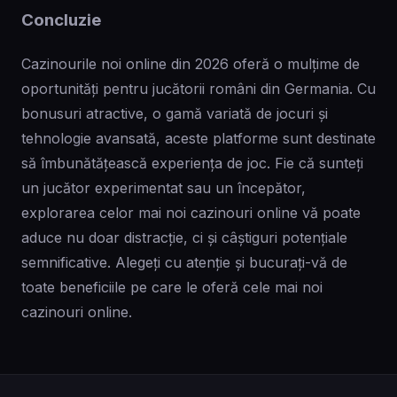
Concluzie
Cazinourile noi online din 2026 oferă o mulțime de
oportunități pentru jucătorii români din Germania. Cu
bonusuri atractive, o gamă variată de jocuri și
tehnologie avansată, aceste platforme sunt destinate
să îmbunătățească experiența de joc. Fie că sunteți
un jucător experimentat sau un începător,
explorarea celor mai noi cazinouri online vă poate
aduce nu doar distracție, ci și câștiguri potențiale
semnificative. Alegeți cu atenție și bucurați-vă de
toate beneficiile pe care le oferă cele mai noi
cazinouri online.