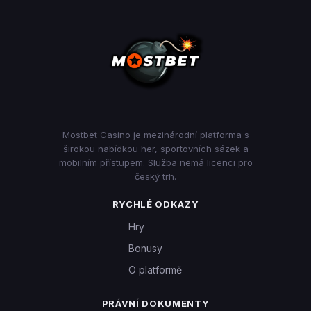
Mostbet Casino je mezinárodní platforma s
širokou nabídkou her, sportovních sázek a
mobilním přístupem. Služba nemá licenci pro
český trh.
RYCHLÉ ODKAZY
Hry
Bonusy
O platformě
PRÁVNÍ DOKUMENTY