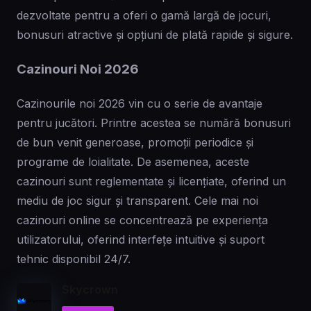
dezvoltate pentru a oferi o gamă largă de jocuri,
bonusuri atractive și opțiuni de plată rapide și sigure.
Cazinouri Noi 2026
Cazinourile noi 2026 vin cu o serie de avantaje
pentru jucători. Printre acestea se numără bonusuri
de bun venit generoase, promoții periodice și
programe de loialitate. De asemenea, aceste
cazinouri sunt reglementate și licențiate, oferind un
mediu de joc sigur și transparent. Cele mai noi
cazinouri online se concentrează pe experiența
utilizatorului, oferind interfețe intuitive și suport
tehnic disponibil 24/7.
Skycrown