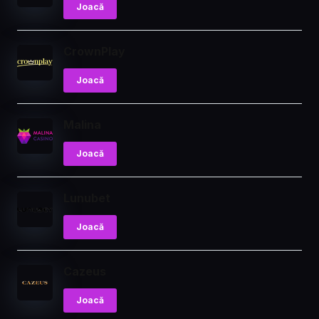
Joacă
CrownPlay
Joacă
Malina
Joacă
Lunubet
Joacă
Cazeus
Joacă