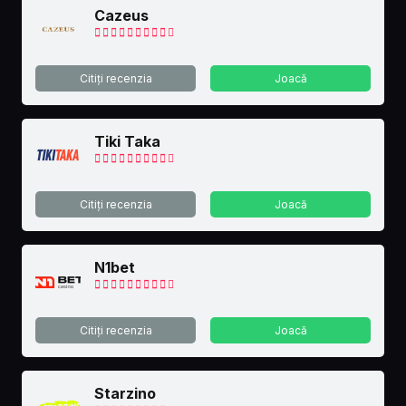
Cazeus
Citiți recenzia
Joacă
Tiki Taka
Citiți recenzia
Joacă
N1bet
Citiți recenzia
Joacă
Starzino