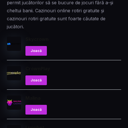
permit jucătorilor să se bucure de jocuri fără a-și
cheltui banii. Cazinouri online rotiri gratuite și
cazinouri rotiri gratuite sunt foarte căutate de
jucători.
Skycrown
Joacă
CrownPlay
Joacă
Malina
Joacă
Lunubet