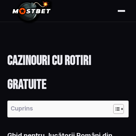
Cazinouri cu rotiri
gratuite
Cuprins
Ghid pentru Jucătorii Români din