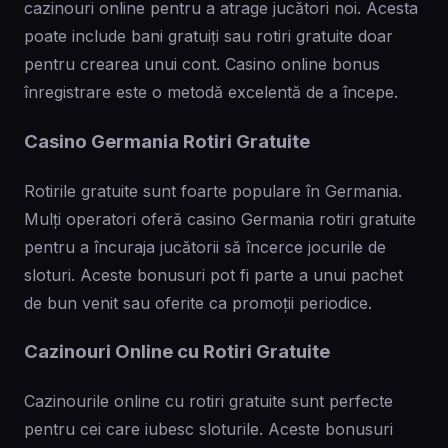
cazinouri online pentru a atrage jucători noi. Acesta
poate include bani gratuiți sau rotiri gratuite doar
pentru crearea unui cont. Casino online bonus
înregistrare este o metodă excelentă de a începe.
Casino Germania Rotiri Gratuite
Rotirile gratuite sunt foarte populare în Germania.
Mulți operatori oferă casino Germania rotiri gratuite
pentru a încuraja jucătorii să încerce jocurile de
sloturi. Aceste bonusuri pot fi parte a unui pachet
de bun venit sau oferite ca promoții periodice.
Cazinouri Online cu Rotiri Gratuite
Cazinourile online cu rotiri gratuite sunt perfecte
pentru cei care iubesc sloturile. Aceste bonusuri