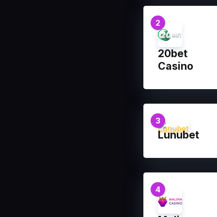
2
20bet
Casino
3
Lunubet
4