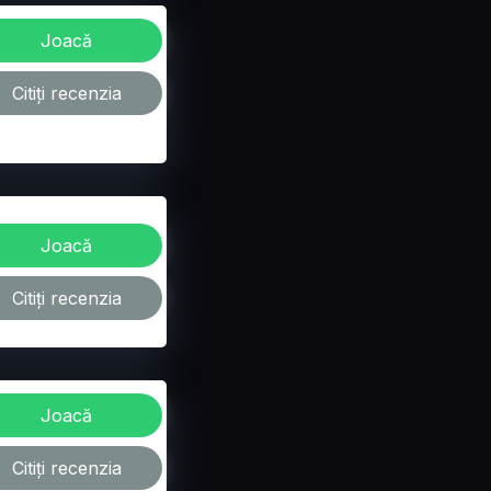
Joacă
Citiți recenzia
Joacă
Citiți recenzia
Joacă
Citiți recenzia