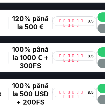
120% până
8.5
la 500 €
100% până
la 1000 € +
8.5
300FS
100% până
la 500 USD
8.5
t
+ 200FS