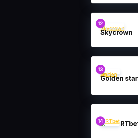
12
Skycrown
13
Golden star
14
RTbe