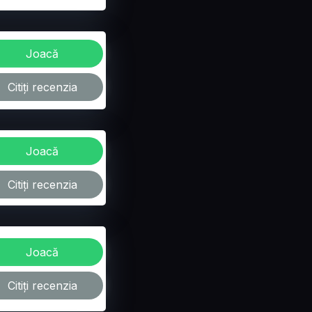
Joacă
Citiți recenzia
Joacă
Citiți recenzia
Joacă
Citiți recenzia