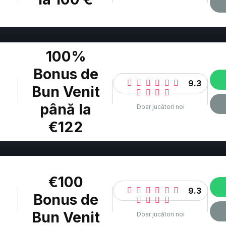
100%
Bonus de
9.3
Bun Venit
până la
Doar jucători noi
€122
€100
9.3
Bonus de
Bun Venit
Doar jucători noi