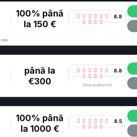
100% până
8.8
la 150 €
 noi
până la
8.8
€300
Doar jucători noi
100% până
8.5
la 1000 €