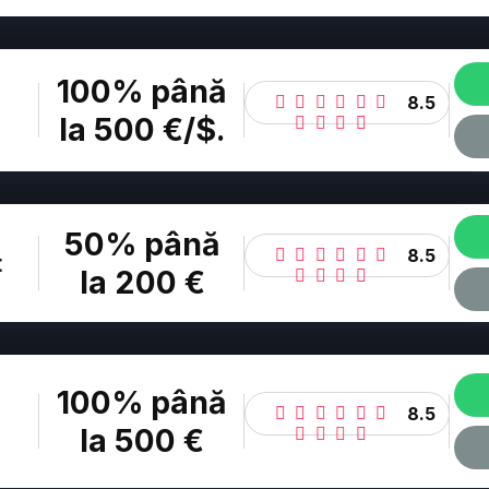
100% până
8.5
la 500 €/$.
50% până
8.5
t
la 200 €
100% până
8.5
la 500 €