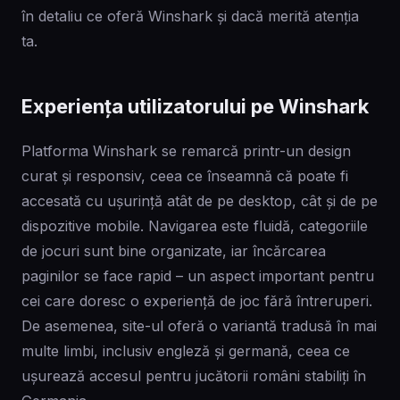
în detaliu ce oferă Winshark și dacă merită atenția
ta.
Experiența utilizatorului pe Winshark
Platforma Winshark se remarcă printr-un design
curat și responsiv, ceea ce înseamnă că poate fi
accesată cu ușurință atât de pe desktop, cât și de pe
dispozitive mobile. Navigarea este fluidă, categoriile
de jocuri sunt bine organizate, iar încărcarea
paginilor se face rapid – un aspect important pentru
cei care doresc o experiență de joc fără întreruperi.
De asemenea, site-ul oferă o variantă tradusă în mai
multe limbi, inclusiv engleză și germană, ceea ce
ușurează accesul pentru jucătorii români stabiliți în