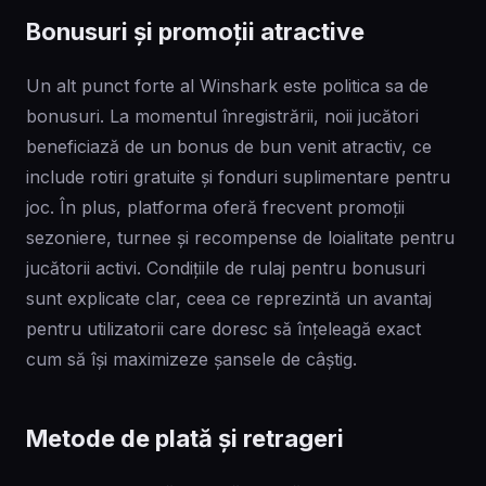
Bonusuri și promoții atractive
Un alt punct forte al Winshark este politica sa de
bonusuri. La momentul înregistrării, noii jucători
beneficiază de un bonus de bun venit atractiv, ce
include rotiri gratuite și fonduri suplimentare pentru
joc. În plus, platforma oferă frecvent promoții
sezoniere, turnee și recompense de loialitate pentru
jucătorii activi. Condițiile de rulaj pentru bonusuri
sunt explicate clar, ceea ce reprezintă un avantaj
pentru utilizatorii care doresc să înțeleagă exact
cum să își maximizeze șansele de câștig.
Metode de plată și retrageri