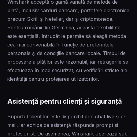
Winshark acceptă o gamă variată de metode de
plată, inclusiv carduri bancare, portofele electronice
precum Skrill și Neteller, dar și criptomonede.
Pentru românii din Germania, această flexibilitate
este esențială, întrucât le permite să aleagă metoda
cea mai convenabilă în funcție de preferințele
personale și de condițiile bancare locale. Timpul de
procesare a plăților este rezonabil, iar retragerile se
efectuează în mod securizat, cu verificări stricte ale
identității pentru protejarea utilizatorilor.
Asistență pentru clienți și siguranță
Suportul clienților este disponibil prin chat live și e-
mail, iar echipa de asistență răspunde prompt și
profesionist. De asemenea, Winshark operează sub