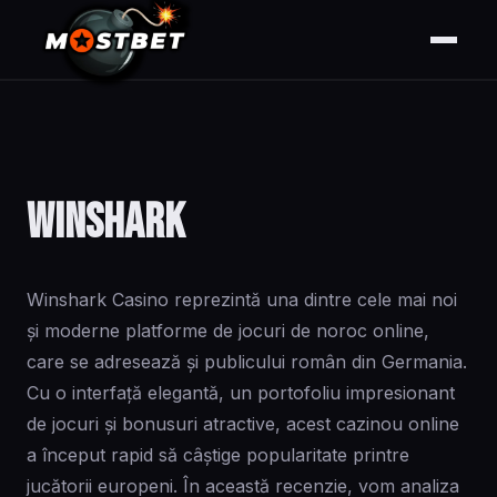
Winshark
Winshark Casino reprezintă una dintre cele mai noi
și moderne platforme de jocuri de noroc online,
care se adresează și publicului român din Germania.
Cu o interfață elegantă, un portofoliu impresionant
de jocuri și bonusuri atractive, acest cazinou online
a început rapid să câștige popularitate printre
jucătorii europeni. În această recenzie, vom analiza