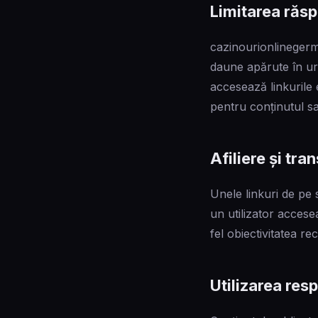
Limitarea răsp
cazinourionlinegerm
daune apărute în urma
accesează linkurile
pentru conținutul sau 
Afiliere și tra
Unele linkuri de pe 
un utilizator accese
fel obiectivitatea r
Utilizarea res