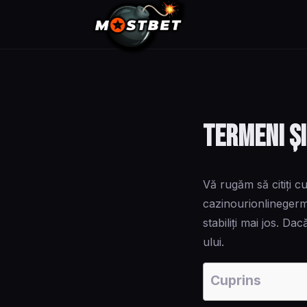
Termeni și
Vă rugăm să citiți cu
cazinourionlinegerm
stabiliți mai jos. Da
ului.
Cuprins