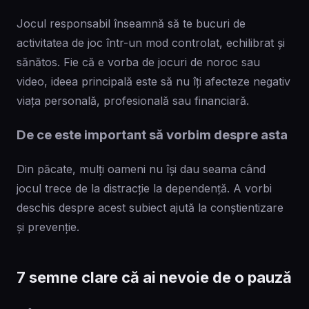
Jocul responsabil înseamnă să te bucuri de
activitatea de joc într-un mod controlat, echilibrat și
sănătos. Fie că e vorba de jocuri de noroc sau
video, ideea principală este să nu îți afecteze negativ
viața personală, profesională sau financiară.
De ce este important să vorbim despre asta
Din păcate, mulți oameni nu își dau seama când
jocul trece de la distracție la dependență. A vorbi
deschis despre acest subiect ajută la conștientizare
și prevenție.
7 semne clare că ai nevoie de o pauză