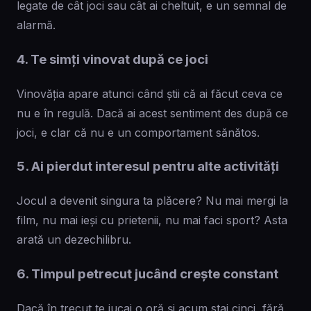
legate de cât joci sau cât ai cheltuit, e un semnal de
alarmă.
4. Te simți vinovat după ce joci
Vinovăția apare atunci când știi că ai făcut ceva ce
nu e în regulă. Dacă ai acest sentiment des după ce
joci, e clar că nu e un comportament sănătos.
5. Ai pierdut interesul pentru alte activități
Jocul a devenit singura ta plăcere? Nu mai mergi la
film, nu mai ieși cu prietenii, nu mai faci sport? Asta
arată un dezechilibru.
6. Timpul petrecut jucând crește constant
Dacă în trecut te jucai o oră și acum stai cinci, fără