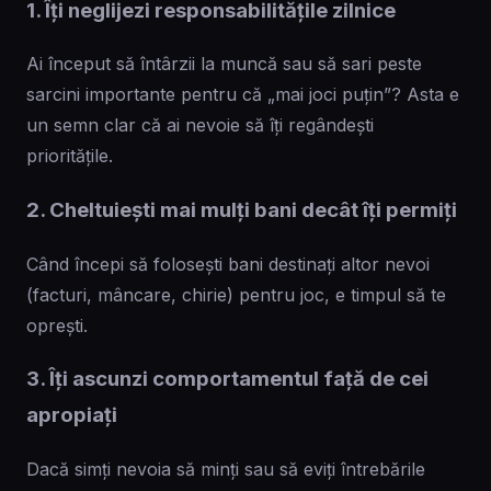
1. Îți neglijezi responsabilitățile zilnice
Ai început să întârzii la muncă sau să sari peste
sarcini importante pentru că „mai joci puțin”? Asta e
un semn clar că ai nevoie să îți regândești
prioritățile.
2. Cheltuiești mai mulți bani decât îți permiți
Când începi să folosești bani destinați altor nevoi
(facturi, mâncare, chirie) pentru joc, e timpul să te
oprești.
3. Îți ascunzi comportamentul față de cei
apropiați
Dacă simți nevoia să minți sau să eviți întrebările