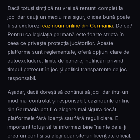
Dacă totuși simți că nu vrei să renunți complet la
joc, dar cauți un mediu mai sigur, o idee bună poate
fi să explorezi
cazinouri online din Germania
. De ce?
Pentru că legislația germană este foarte strictă în
ceea ce privește protecția jucătorilor. Aceste
platforme sunt reglementate, oferă opțiuni clare de
autoexcludere, limite de pariere, notificări privind
timpul petrecut în joc și politici transparente de joc
responsabil.
Așadar, dacă dorești să continui să joci, dar într-un
mod mai controlat și responsabil, cazinourile online
din Germania pot fi o alegere mai sigură decât
platformele fără licență sau fără reguli clare. E
important totuși să te informezi bine înainte de a-ți
crea un cont și să alegi doar site-uri licențiate oficial.