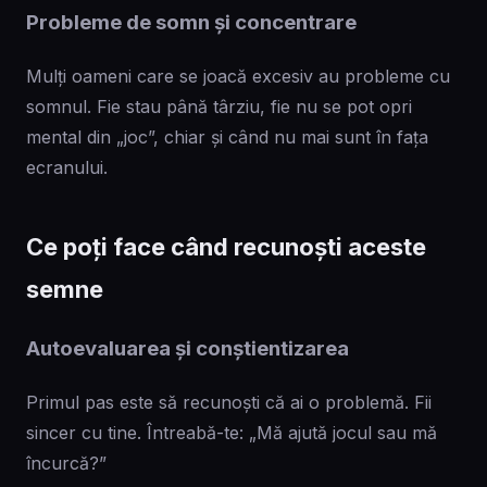
Probleme de somn și concentrare
Mulți oameni care se joacă excesiv au probleme cu
somnul. Fie stau până târziu, fie nu se pot opri
mental din „joc”, chiar și când nu mai sunt în fața
ecranului.
Ce poți face când recunoști aceste
semne
Autoevaluarea și conștientizarea
Primul pas este să recunoști că ai o problemă. Fii
sincer cu tine. Întreabă-te: „Mă ajută jocul sau mă
încurcă?”