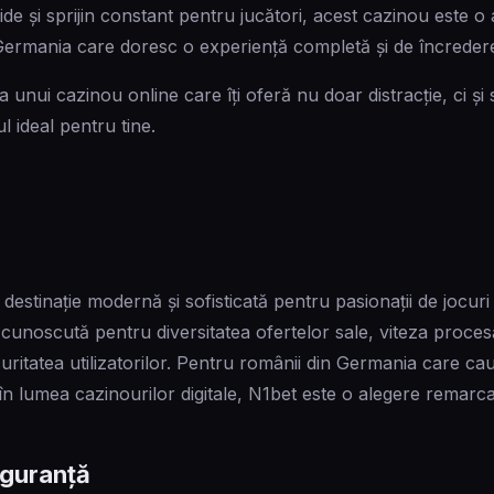
de și sprijin constant pentru jucători, acest cazinou este o
Germania care doresc o experiență completă și de încreder
 unui cazinou online care îți oferă nu doar distracție, ci și 
 ideal pentru tine.
destinație modernă și sofisticată pentru pasionații de jocuri
cunoscută pentru diversitatea ofertelor sale, viteza procesări
ritatea utilizatorilor. Pentru românii din Germania care ca
 în lumea cazinourilor digitale, N1bet este o alegere remarca
siguranță