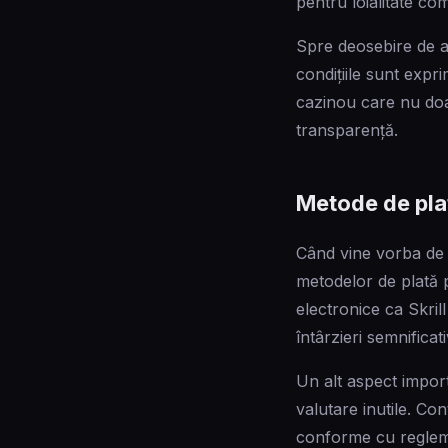
pentru loialitate co
Spre deosebire de al
condițiile sunt expr
cazinou care nu do
transparență.
Metode de plat
Când vine vorba de 
metodelor de plată 
electronice ca Skril
întârzieri semnifica
Un alt aspect importa
valutare inutile. Con
conforme cu regleme