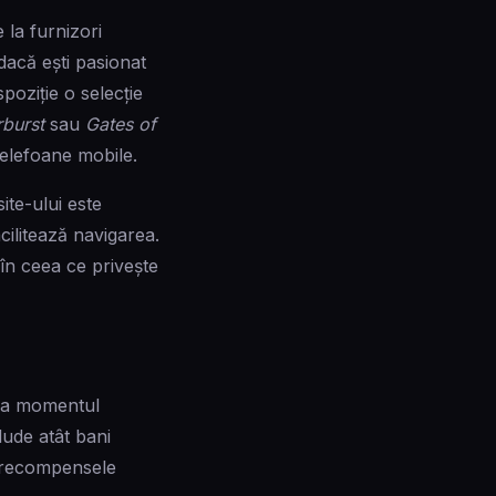
la furnizori
dacă ești pasionat
poziție o selecție
rburst
sau
Gates of
telefoane mobile.
ite-ului este
cilitează navigarea.
 în ceea ce privește
 La momentul
lude atât bani
și recompensele