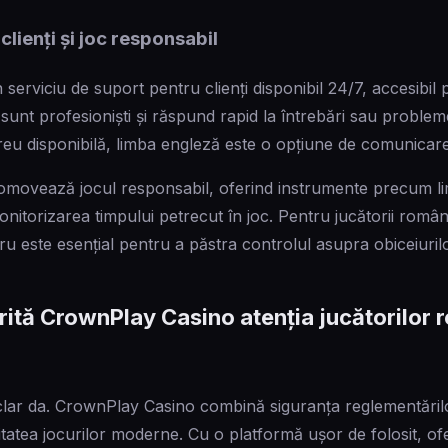
clienți și joc responsabil
erviciu de suport pentru clienți disponibil 24/7, accesibil pr
 sunt profesioniști și răspund rapid la întrebări sau problem
u disponibilă, limba engleză este o opțiune de comunicare
romovează jocul responsabil, oferind instrumente precum l
nitorizarea timpului petrecut în joc. Pentru jucătorii român
u este esențial pentru a păstra controlul asupra obiceiurilo
ită CrownPlay Casino atenția jucătorilor 
clar da. CrownPlay Casino combină siguranța reglementări
itatea jocurilor moderne. Cu o platformă ușor de folosit, of