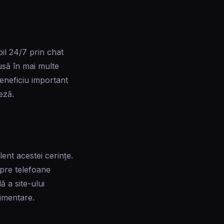
bil 24/7 prin chat
dusă în mai multe
beneficiu important
eză.
ent acestei cerințe.
spre telefoane
 a site-ului
limentare.