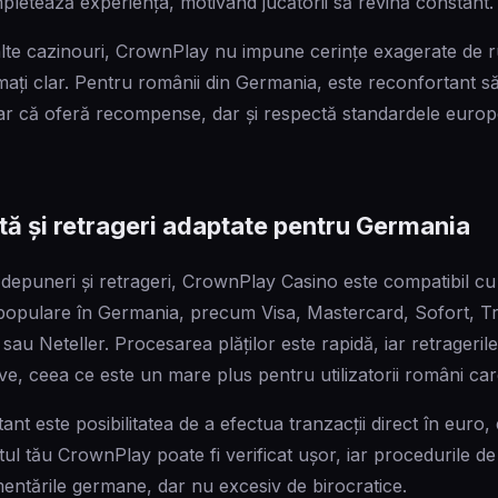
mpletează experiența, motivând jucătorii să revină constant.
te cazinouri, CrownPlay nu impune cerințe exagerate de rula
imați clar. Pentru românii din Germania, este reconfortant s
ar că oferă recompense, dar și respectă standardele euro
ă și retrageri adaptate pentru Germania
depuneri și retrageri, CrownPlay Casino este compatibil cu
populare în Germania, precum Visa, Mastercard, Sofort, Tru
l sau Neteller. Procesarea plăților este rapidă, iar retrageri
tive, ceea ce este un mare plus pentru utilizatorii români car
nt este posibilitatea de a efectua tranzacții direct în euro,
tul tău CrownPlay poate fi verificat ușor, iar procedurile de
ntările germane, dar nu excesiv de birocratice.