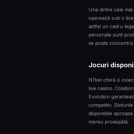
Una dintre cele mai 
operează sub o lice
astfel un cadru legal
personale sunt prote
se poate concentra do
Jocuri disponib
N1bet oferă o colecț
live casino. Colabo
Evolution garantează 
competitiv. Sloturile
disponibile aproape
mereu proaspătă.