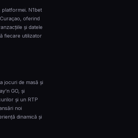
a platformei. N1bet
 Curaçao, oferind
anzacțiile și datele
 fiecare utilizator
a jocuri de masă și
ay’n GO, și
ocurilor și un RTP
lansări noi
riență dinamică și