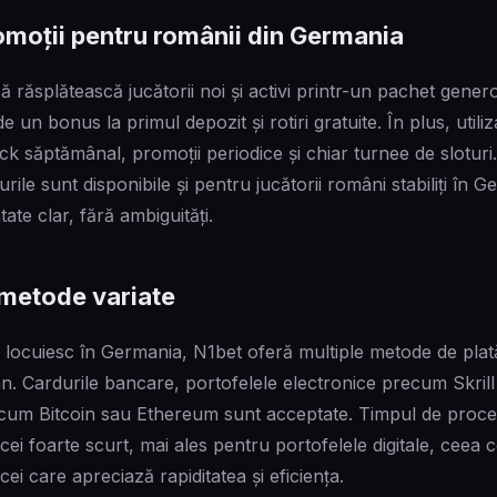
omoții pentru românii din Germania
ă răsplătească jucătorii noi și activi printr-un pachet gener
 un bonus la primul depozit și rotiri gratuite. În plus, utilizat
k săptămânal, promoții periodice și chiar turnee de sloturi
le sunt disponibile și pentru jucătorii români stabiliți în Ge
ate clar, fără ambiguități.
i metode variate
 locuiesc în Germania, N1bet oferă multiple metode de plat
. Cardurile bancare, portofelele electronice precum Skrill ș
cum Bitcoin sau Ethereum sunt acceptate. Timpul de proce
icei foarte scurt, mai ales pentru portofelele digitale, ceea 
ei care apreciază rapiditatea și eficiența.