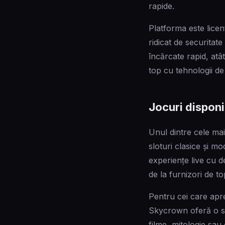
rapide.
Platforma este licen
ridicat de securitate
încărcate rapid, atâ
top cu tehnologii de
Jocuri disponib
Unul dintre cele mai
sloturi clasice și m
experiențe live cu de
de la furnizori de t
Pentru cei care apre
Skycrown oferă o sel
filme, mitologie sau