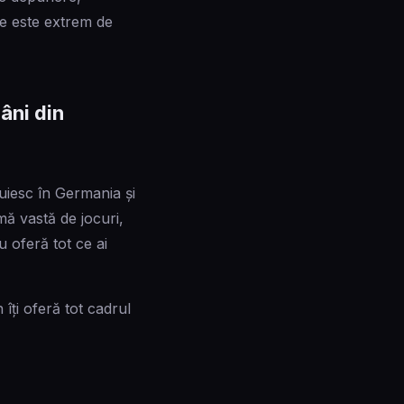
te este extrem de
âni din
uiesc în Germania și
ă vastă de jocuri,
 oferă tot ce ai
îți oferă tot cadrul