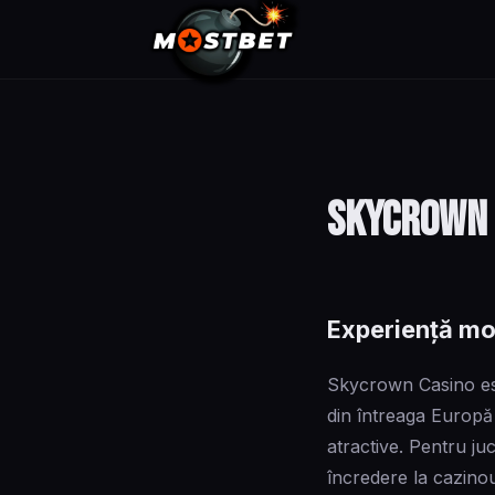
Skycrown
Experiență mo
Skycrown Casino este
din întreaga Europă 
atractive. Pentru ju
încredere la cazinour