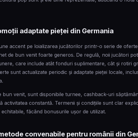
omoții adaptate pieței din Germania
e accent pe loializarea jucătorilor printr-o serie de ofert
et de bun venit foarte generos. De regulă, noii jucători po
ere, care include atât fonduri suplimentare, cât și rotiri gra
te sunt actualizate periodic și adaptate pieței locale, inclus
a.
 bun venit, sunt disponibile turnee, cashback-uri săptămâ
ctivitatea constantă. Termenii și condițiile sunt clar explica
 echitabile, făcând bonusurile ușor de utilizat.
i metode convenabile pentru românii din G