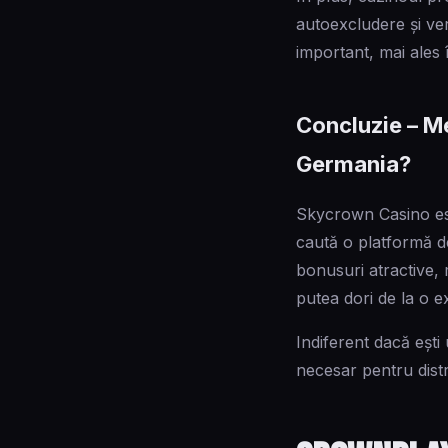
autoexcludere și ver
important, mai ales 
Concluzie – Me
Germania?
Skycrown Casino est
caută o platformă d
bonusuri atractive, 
putea dori de la o 
Indiferent dacă ești
necesar pentru distr