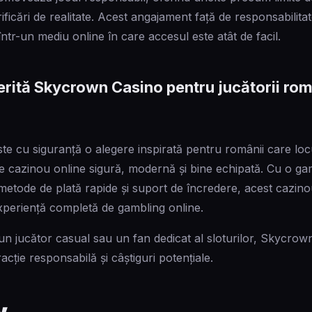
ificări de realitate. Acest angajament față de responsabilita
într-un mediu online în care accesul este atât de facil.
rită Skycrown Casino pentru jucătorii rom
e cu siguranță o alegere inspirată pentru românii care loc
e cazinou online sigură, modernă și bine echipată. Cu o gam
metode de plată rapide și suport de încredere, acest cazinou
experiență completă de gambling online.
 un jucător casual sau un fan dedicat al sloturilor, Skycrown 
acție responsabilă și câștiguri potențiale.