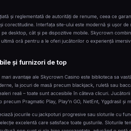
țiată și reglementată de autorități de renume, ceea ce gara
 și corectitudine. Interfața site-ului este modernă și ușor de 
t pe desktop, cât și pe dispozitive mobile. Skycrown combin
 ultimă oră pentru a le oferi jucătorilor o experiență imersiv
ile și furnizori de top
 mari avantaje ale Skycrown Casino este biblioteca sa vastă
oderne, la jocuri de masă precum blackjack, ruletă sau bacc
aleri reali – toate sunt accesibile în câteva clicuri. Jucătorii 
op precum Pragmatic Play, Play’n GO, NetEnt, Yggdrasil și mulț
ciază jocurile cu jackpoturi progresive sau sloturile cu func
ecție excelentă care satisface toate gusturile. Sloturile tem
 cultură pop sunt și ele bine reprezentate, aducând o notă d