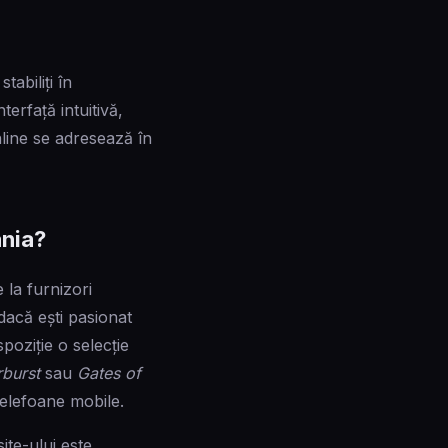
abiliți în
erfață intuitivă,
nline se adresează în
ania?
la furnizori
dacă ești pasionat
poziție o selecție
rburst
sau
Gates of
telefoane mobile.
ite-ului este