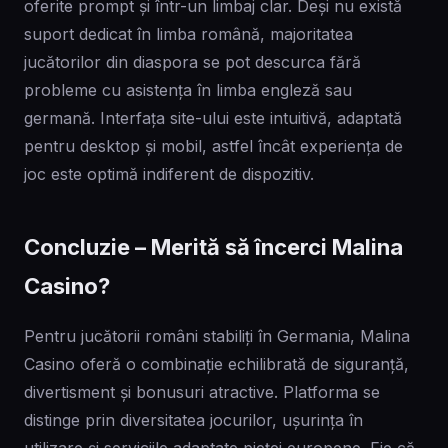
oferite prompt și într-un limbaj clar. Deși nu există
suport dedicat în limba română, majoritatea
jucătorilor din diaspora se pot descurca fără
probleme cu asistența în limba engleză sau
germană. Interfața site-ului este intuitivă, adaptată
pentru desktop și mobil, astfel încât experiența de
joc este optimă indiferent de dispozitiv.
Concluzie – Merită să încerci Malina
Casino?
Pentru jucătorii români stabiliți în Germania, Malina
Casino oferă o combinație echilibrată de siguranță,
divertisment și bonusuri atractive. Platforma se
distinge prin diversitatea jocurilor, ușurința în
utilizare și serviciile adaptate pieței europene. Fie că