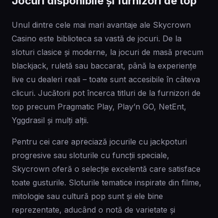
Jocuri disponibile și furnizori de top
Unul dintre cele mai mari avantaje ale Skycrown
Casino este biblioteca sa vastă de jocuri. De la
sloturi clasice și moderne, la jocuri de masă precum
blackjack, ruletă sau baccarat, până la experiențe
live cu dealeri reali – toate sunt accesibile în câteva
clicuri. Jucătorii pot încerca titluri de la furnizori de
top precum Pragmatic Play, Play’n GO, NetEnt,
Yggdrasil și mulți alții.
Pentru cei care apreciază jocurile cu jackpoturi
progresive sau sloturile cu funcții speciale,
Skycrown oferă o selecție excelentă care satisface
toate gusturile. Sloturile tematice inspirate din filme,
mitologie sau cultură pop sunt și ele bine
reprezentate, aducând o notă de varietate și