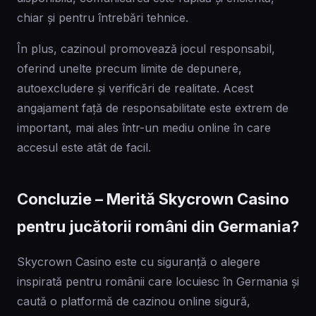
chiar și pentru întrebări tehnice.
În plus, cazinoul promovează jocul responsabil,
oferind unelte precum limite de depunere,
autoexcludere și verificări de realitate. Acest
angajament față de responsabilitate este extrem de
important, mai ales într-un mediu online în care
accesul este atât de facil.
Concluzie – Merită Skycrown Casino
pentru jucătorii români din Germania?
Skycrown Casino este cu siguranță o alegere
inspirată pentru românii care locuiesc în Germania și
caută o platformă de cazinou online sigură,