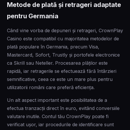
Metode de plată și retrageri adaptate
pentru Germania
Când vine vorba de depuneri și retrageri, CrownPlay
Casino este compatibil cu majoritatea metodelor de
plată populare în Germania, precum Visa,
Mastercard, Sofort, Trustly și portofele electronice
ca Skrill sau Neteller. Procesarea plăților este
rapidă, iar retragerile se efectuează fără întârzieri
semnificative, ceea ce este un mare plus pentru
utilizatorii români care preferă eficiența.
Un alt aspect important este posibilitatea de a
efectua tranzacții direct în euro, evitând conversiile
valutare inutile. Contul tău CrownPlay poate fi
verificat ușor, iar procedurile de identificare sunt