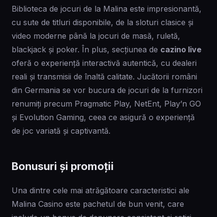
Biblioteca de jocuri de la Malina este impresionantă,
cu sute de titluri disponibile, de la sloturi clasice și
video moderne până la jocuri de masă, ruletă,
blackjack și poker. În plus, secțiunea de
cazino live
oferă o experiență interactivă autentică, cu dealeri
reali și transmisii de înaltă calitate. Jucătorii români
din Germania se vor bucura de jocuri de la furnizori
renumiți precum Pragmatic Play, NetEnt, Play’n GO
și Evolution Gaming, ceea ce asigură o experiență
de joc variată și captivantă.
Bonusuri și promoții
Una dintre cele mai atrăgătoare caracteristici ale
Malina Casino este pachetul de bun venit, care