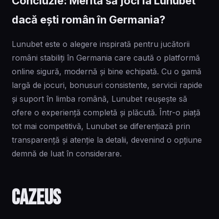
Concluzie: Merită să joci la Lunubet
dacă ești român în Germania?
Lunubet este o alegere inspirată pentru jucătorii
români stabiliți în Germania care caută o platformă
online sigură, modernă și bine echipată. Cu o gamă
largă de jocuri, bonusuri consistente, servicii rapide
și suport în limba română, Lunubet reușește să
ofere o experiență completă și plăcută. Într-o piață
tot mai competitivă, Lunubet se diferențiază prin
transparență și atenție la detalii, devenind o opțiune
demnă de luat în considerare.
Cazeus