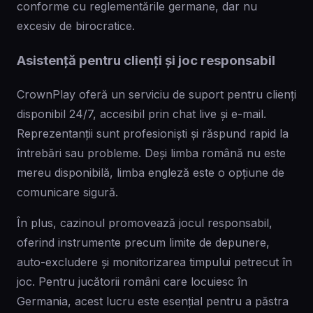
conforme cu reglementările germane, dar nu
excesiv de birocratice.
Asistență pentru clienți și joc responsabil
CrownPlay oferă un serviciu de suport pentru clienți
disponibil 24/7, accesibil prin chat live și e-mail.
Reprezentanții sunt profesioniști și răspund rapid la
întrebări sau probleme. Deși limba română nu este
mereu disponibilă, limba engleză este o opțiune de
comunicare sigură.
În plus, cazinoul promovează jocul responsabil,
oferind instrumente precum limite de depunere,
auto-excludere și monitorizarea timpului petrecut în
joc. Pentru jucătorii români care locuiesc în
Germania, acest lucru este esențial pentru a păstra