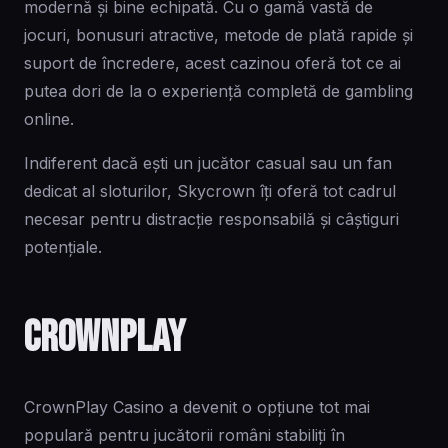
modernă și bine echipată. Cu o gamă vastă de
jocuri, bonusuri atractive, metode de plată rapide și
suport de încredere, acest cazinou oferă tot ce ai
putea dori de la o experiență completă de gambling
online.
Indiferent dacă ești un jucător casual sau un fan
dedicat al sloturilor, Skycrown îți oferă tot cadrul
necesar pentru distracție responsabilă și câștiguri
potențiale.
CrownPlay
CrownPlay Casino a devenit o opțiune tot mai
populară pentru jucătorii români stabiliți în