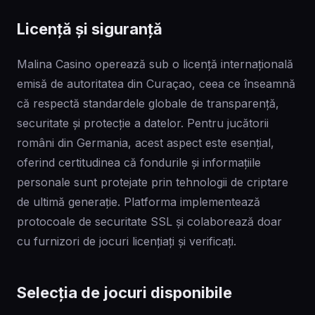
Licență și siguranță
Malina Casino operează sub o licență internațională
emisă de autoritatea din Curaçao, ceea ce înseamnă
că respectă standardele globale de transparență,
securitate și protecție a datelor. Pentru jucătorii
români din Germania, acest aspect este esențial,
oferind certitudinea că fondurile și informațiile
personale sunt protejate prin tehnologii de criptare
de ultimă generație. Platforma implementează
protocoale de securitate SSL și colaborează doar
cu furnizori de jocuri licențiați și verificați.
Selecția de jocuri disponibile