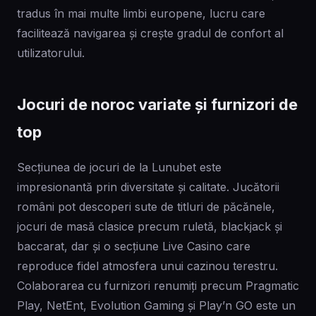
tradus în mai multe limbi europene, lucru care
facilitează navigarea și crește gradul de confort al
utilizatorului.
Jocuri de noroc variate și furnizori de
top
Secțiunea de jocuri de la Lunubet este
impresionantă prin diversitate și calitate. Jucătorii
români pot descoperi sute de titluri de păcănele,
jocuri de masă clasice precum ruletă, blackjack și
baccarat, dar și o secțiune Live Casino care
reproduce fidel atmosfera unui cazinou terestru.
Colaborarea cu furnizori renumiți precum Pragmatic
Play, NetEnt, Evolution Gaming și Play’n GO este un