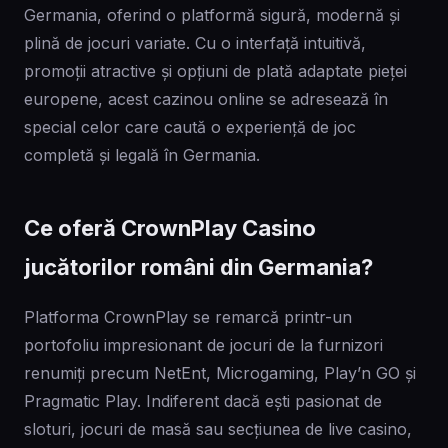
Germania, oferind o platformă sigură, modernă și
plină de jocuri variate. Cu o interfață intuitivă,
promoții atractive și opțiuni de plată adaptate pieței
europene, acest cazinou online se adresează în
special celor care caută o experiență de joc
completă și legală în Germania.
Ce oferă CrownPlay Casino
jucătorilor români din Germania?
Platforma CrownPlay se remarcă printr-un
portofoliu impresionant de jocuri de la furnizori
renumiți precum NetEnt, Microgaming, Play’n GO și
Pragmatic Play. Indiferent dacă ești pasionat de
sloturi, jocuri de masă sau secțiunea de live casino,