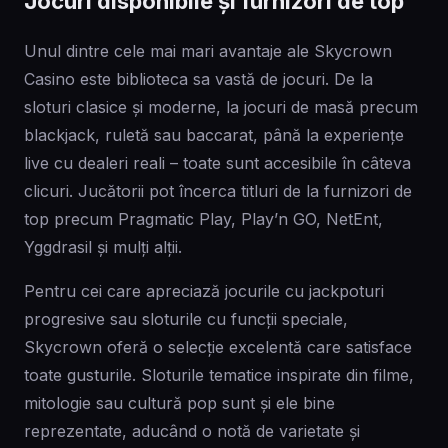
Jocuri disponibile și furnizori de top
Unul dintre cele mai mari avantaje ale Skycrown
Casino este biblioteca sa vastă de jocuri. De la
sloturi clasice și moderne, la jocuri de masă precum
blackjack, ruletă sau baccarat, până la experiențe
live cu dealeri reali – toate sunt accesibile în câteva
clicuri. Jucătorii pot încerca titluri de la furnizori de
top precum Pragmatic Play, Play’n GO, NetEnt,
Yggdrasil și mulți alții.
Pentru cei care apreciază jocurile cu jackpoturi
progresive sau sloturile cu funcții speciale,
Skycrown oferă o selecție excelentă care satisface
toate gusturile. Sloturile tematice inspirate din filme,
mitologie sau cultură pop sunt și ele bine
reprezentate, aducând o notă de varietate și