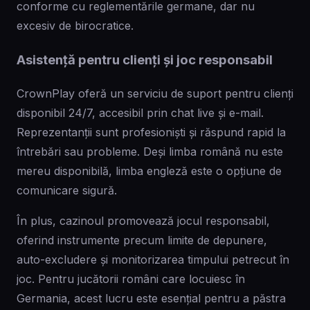
conforme cu reglementările germane, dar nu
excesiv de birocratice.
Asistență pentru clienți și joc responsabil
CrownPlay oferă un serviciu de suport pentru clienți
disponibil 24/7, accesibil prin chat live și e-mail.
Reprezentanții sunt profesioniști și răspund rapid la
întrebări sau probleme. Deși limba română nu este
mereu disponibilă, limba engleză este o opțiune de
comunicare sigură.
În plus, cazinoul promovează jocul responsabil,
oferind instrumente precum limite de depunere,
auto-excludere și monitorizarea timpului petrecut în
joc. Pentru jucătorii români care locuiesc în
Germania, acest lucru este esențial pentru a păstra