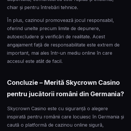
chiar și pentru întrebări tehnice.
În plus, cazinoul promovează jocul responsabil,
oferind unelte precum limite de depunere,
autoexcludere și verificări de realitate. Acest
angajament față de responsabilitate este extrem de
important, mai ales într-un mediu online în care
accesul este atât de facil.
Concluzie – Merită Skycrown Casino
pentru jucătorii români din Germania?
Skycrown Casino este cu siguranță o alegere
inspirată pentru românii care locuiesc în Germania și
caută o platformă de cazinou online sigură,