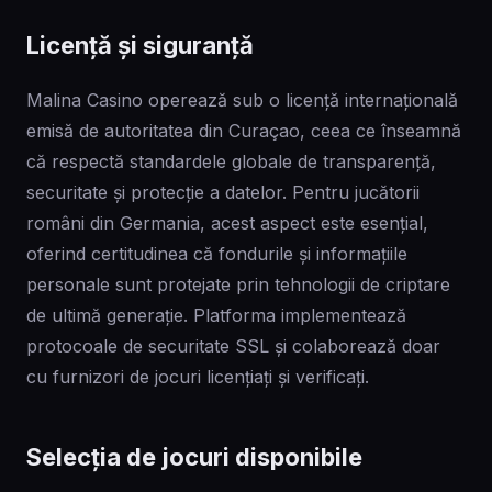
Licență și siguranță
Malina Casino operează sub o licență internațională
emisă de autoritatea din Curaçao, ceea ce înseamnă
că respectă standardele globale de transparență,
securitate și protecție a datelor. Pentru jucătorii
români din Germania, acest aspect este esențial,
oferind certitudinea că fondurile și informațiile
personale sunt protejate prin tehnologii de criptare
de ultimă generație. Platforma implementează
protocoale de securitate SSL și colaborează doar
cu furnizori de jocuri licențiați și verificați.
Selecția de jocuri disponibile