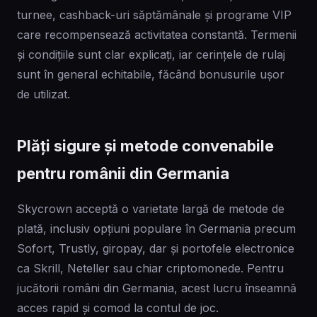
turnee, cashback-uri săptămânale și programe VIP
care recompensează activitatea constantă. Termenii
și condițiile sunt clar explicați, iar cerințele de rulaj
sunt în general echitabile, făcând bonusurile ușor
de utilizat.
Plăți sigure și metode convenabile
pentru românii din Germania
Skycrown acceptă o varietate largă de metode de
plată, inclusiv opțiuni populare în Germania precum
Sofort, Trustly, giropay, dar și portofele electronice
ca Skrill, Neteller sau chiar criptomonede. Pentru
jucătorii români din Germania, acest lucru înseamnă
acces rapid și comod la contul de joc.