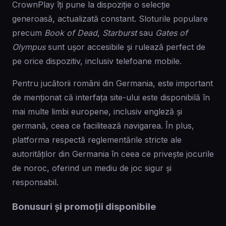
CrownPlay îți pune la dispoziție o selecție
generoasă, actualizată constant. Sloturile populare
precum
Book of Dead
,
Starburst
sau
Gates of
Olympus
sunt ușor accesibile și rulează perfect de
pe orice dispozitiv, inclusiv telefoane mobile.
Pentru jucătorii români din Germania, este important
de menționat că interfața site-ului este disponibilă în
mai multe limbi europene, inclusiv engleză și
germană, ceea ce facilitează navigarea. În plus,
platforma respectă reglementările stricte ale
autorităților din Germania în ceea ce privește jocurile
de noroc, oferind un mediu de joc sigur și
responsabil.
Bonusuri și promoții disponibile