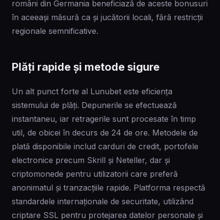
români din Germania beneficiază de aceste bonusuri
în aceeași măsură ca și jucătorii locali, fără restricții
regionale semnificative.
Plăți rapide și metode sigure
Un alt punct forte al Lunubet este eficiența
sistemului de plăți. Depunerile se efectuează
instantaneu, iar retragerile sunt procesate în timp
util, de obicei în decurs de 24 de ore. Metodele de
plată disponibile includ carduri de credit, portofele
electronice precum Skrill și Neteller, dar și
criptomonede pentru utilizatorii care preferă
anonimatul și tranzacțiile rapide. Platforma respectă
standardele internaționale de securitate, utilizând
criptare SSL pentru protejarea datelor personale și