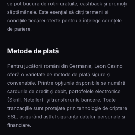
se pot bucura de rotiri gratuite, cashback și promoții
săptămânale. Este esențial să citiți termenii și
condițiile fiecărei oferte pentru a înțelege cerințele
de pariere.
Metode de plată
Pentru jucătorii români din Germania, Leon Casino
oferă o varietate de metode de plată sigure și
convenabile. Printre opțiunile disponibile se numără
cardurile de credit și debit, portofelele electronice
(Skrill, Neteller), și transferurile bancare. Toate
tranzacțiile sunt protejate prin tehnologie de criptare
SSL, asigurând astfel siguranța datelor personale și
financiare.