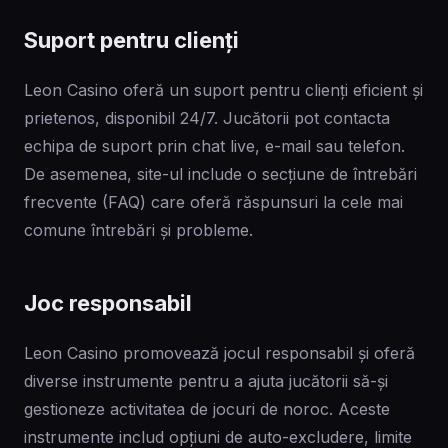
Suport pentru clienți
Leon Casino oferă un suport pentru clienți eficient și
prietenos, disponibil 24/7. Jucătorii pot contacta
echipa de suport prin chat live, e-mail sau telefon.
De asemenea, site-ul include o secțiune de întrebări
frecvente (FAQ) care oferă răspunsuri la cele mai
comune întrebări și probleme.
Joc responsabil
Leon Casino promovează jocul responsabil și oferă
diverse instrumente pentru a ajuta jucătorii să-și
gestioneze activitatea de jocuri de noroc. Aceste
instrumente includ opțiuni de auto-excludere, limite