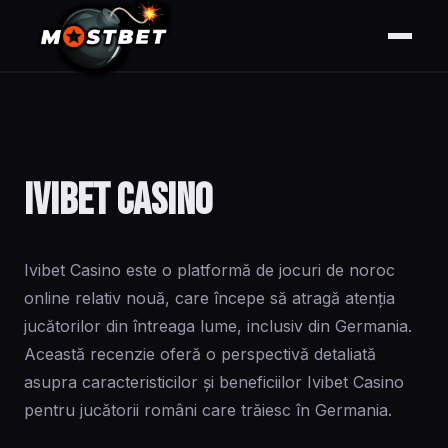
Ivibet Casino
Ivibet Casino este o platformă de jocuri de noroc
online relativ nouă, care începe să atragă atenția
jucătorilor din întreaga lume, inclusiv din Germania.
Această recenzie oferă o perspectivă detaliată
asupra caracteristicilor și beneficiilor Ivibet Casino
pentru jucătorii români care trăiesc în Germania.