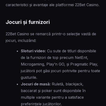
caracteristici și avantaje ale platformei 22Bet Casino.
Jocuri și furnizori
22Bet Casino se remarcă printr-o selecție vastă de
jocuri, incluzând:
Sloturi video:
Cu sute de titluri disponibile
de la furnizori de top precum NetEnt,
Microgaming, Play’n GO, și Pragmatic Play,
jucătorii pot găsi jocuri potrivite pentru toate
gusturile.
Jocuri de masă:
Ruletă, blackjack,
baccarat și poker sunt disponibile în
multiple variante pentru a satisface
preferințele jucătorilor.