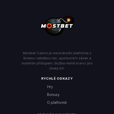
Mostbet Casino je mezinárodní platforma s
širokou nabídkou her, sportovních sázek a
mobilním přístupem. Služba nemá licenci pro
český trh.
RYCHLÉ ODKAZY
Hry
Bonusy
O platformě