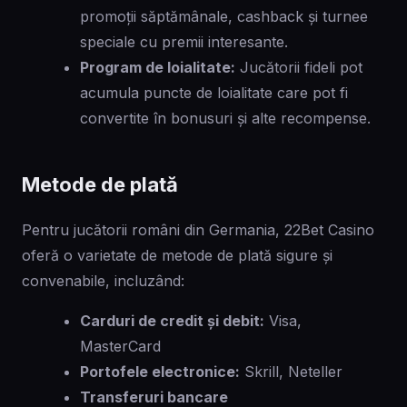
promoții săptămânale, cashback și turnee
speciale cu premii interesante.
Program de loialitate:
Jucătorii fideli pot
acumula puncte de loialitate care pot fi
convertite în bonusuri și alte recompense.
Metode de plată
Pentru jucătorii români din Germania, 22Bet Casino
oferă o varietate de metode de plată sigure și
convenabile, incluzând:
Carduri de credit și debit:
Visa,
MasterCard
Portofele electronice:
Skrill, Neteller
Transferuri bancare