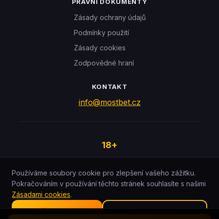
PRÁVNÍ DOKUMENTY
Zásady ochrany údajů
Podmínky použití
Zásady cookies
Zodpovědné hraní
KONTAKT
info@mostbet.cz
18+
Hazardní hry mohou být návykové. Hrajte zodpovědně. Služba
nemá licenci MFČR pro český trh.
Používáme soubory cookie pro zlepšení vašeho zážitku.
Pokračováním v používání těchto stránek souhlasíte s našimi
© 2026 Mostbet Casino. Všechna práva vyhrazena.
Zásadami cookies
.
PŘIJMOUT
Nastavení