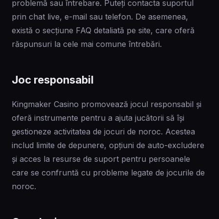
problemă sau întrebare. Puteți contacta suportul
prin chat live, e-mail sau telefon. De asemenea,
există o secțiune FAQ detaliată pe site, care oferă
răspunsuri la cele mai comune întrebări.
Joc responsabil
Kingmaker Casino promovează jocul responsabil și
oferă instrumente pentru a ajuta jucătorii să își
gestioneze activitatea de jocuri de noroc. Acestea
includ limite de depunere, opțiuni de auto-excludere
și acces la resurse de suport pentru persoanele
care se confruntă cu probleme legate de jocurile de
noroc.