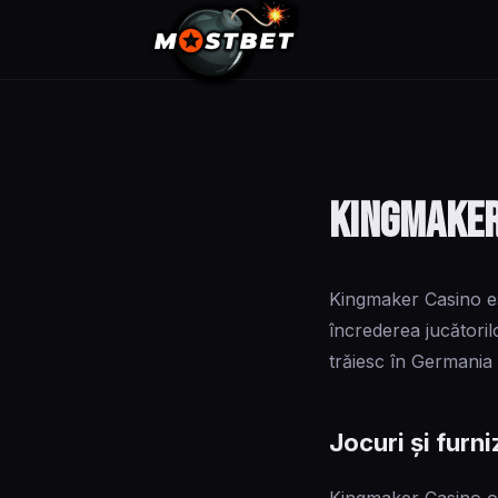
Kingmaker
Kingmaker Casino es
încrederea jucătoril
trăiesc în Germania ș
Jocuri și furni