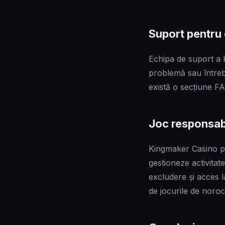
Suport pentru 
Echipa de suport a K
problemă sau întreb
există o secțiune FA
Joc responsab
Kingmaker Casino pr
gestioneze activitat
excludere și acces 
de jocurile de noroc