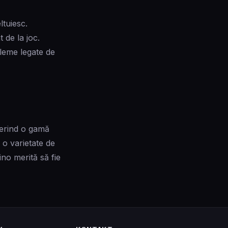
ltuiesc.
de la joc.
bleme legate de
ferind o gamă
 o varietate de
no merită să fie