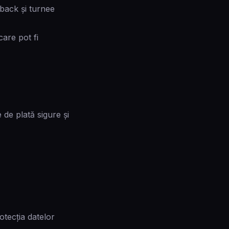
back și turnee
care pot fi
de plată sigure și
otecția datelor