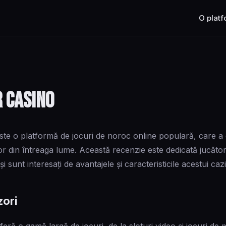
O plat
 Casino
te o platformă de jocuri de noroc online populară, care a c
or din întreaga lume. Această recenzie este dedicată jucăto
i sunt interesați de avantajele și caracteristicile acestui caz
zori