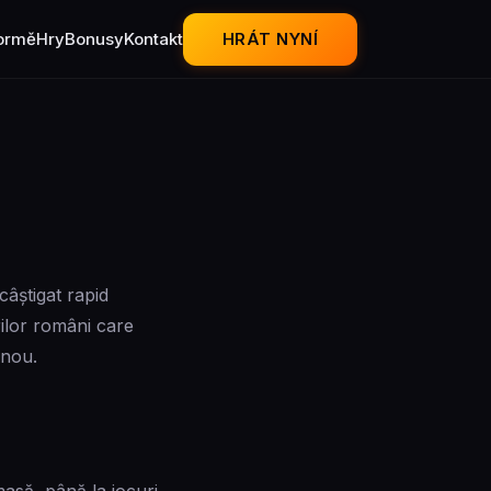
HRÁT NYNÍ
formě
Hry
Bonusy
Kontakt
âștigat rapid
rilor români care
inou.