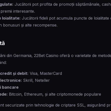
gulate:
Jucătorii pot profita de promoții săptămânale, cash
 premii interesante.
loialitate:
Jucătorii fideli pot acumula puncte de loialitate 
în bonusuri și alte recompense.
tă
âni din Germania, 22Bet Casino oferă o varietate de metode 
ând:
credit și debit:
Visa, MasterCard
lectronice:
Skrill, Neteller
i bancare
ede:
Bitcoin, Ethereum, și alte criptomonede populare
unt securizate prin tehnologie de criptare SSL, asigurând pr