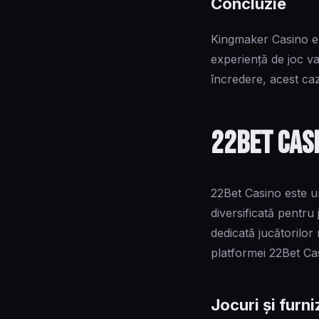
Concluzie
Kingmaker Casino es
experiență de joc va
încredere, acest caz
22bet Cas
22Bet Casino este u
diversificată pentru
dedicată jucătorilor 
platformei 22Bet Ca
Jocuri și furni