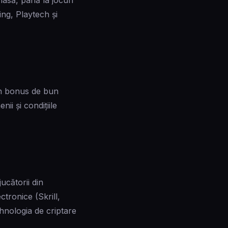
masă, până la jocuri
ng, Playtech și
un bonus de bun
nii și condițiile
ucătorii din
ctronice (Skrill,
ehnologia de criptare