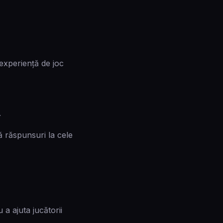
 experiență de joc
.
ă răspunsuri la cele
a ajuta jucătorii