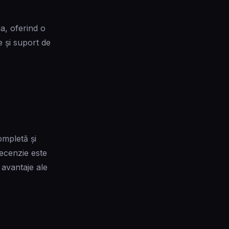
a, oferind o
e și suport de
ompletă și
recenzie este
 avantaje ale