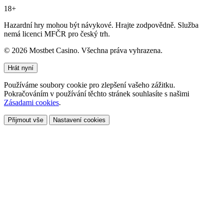
18+
Hazardní hry mohou být návykové. Hrajte zodpovědně. Služba
nemá licenci MFČR pro český trh.
© 2026 Mostbet Casino. Všechna práva vyhrazena.
Hrát nyní
Používáme soubory cookie pro zlepšení vašeho zážitku.
Pokračováním v používání těchto stránek souhlasíte s našimi
Zásadami cookies
.
Přijmout vše
Nastavení cookies