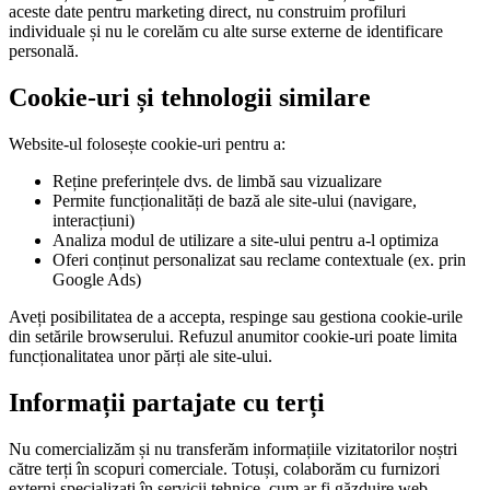
aceste date pentru marketing direct, nu construim profiluri
individuale și nu le corelăm cu alte surse externe de identificare
personală.
Cookie-uri și tehnologii similare
Website-ul folosește cookie-uri pentru a:
Reține preferințele dvs. de limbă sau vizualizare
Permite funcționalități de bază ale site-ului (navigare,
interacțiuni)
Analiza modul de utilizare a site-ului pentru a-l optimiza
Oferi conținut personalizat sau reclame contextuale (ex. prin
Google Ads)
Aveți posibilitatea de a accepta, respinge sau gestiona cookie-urile
din setările browserului. Refuzul anumitor cookie-uri poate limita
funcționalitatea unor părți ale site-ului.
Informații partajate cu terți
Nu comercializăm și nu transferăm informațiile vizitatorilor noștri
către terți în scopuri comerciale. Totuși, colaborăm cu furnizori
externi specializați în servicii tehnice, cum ar fi găzduire web,