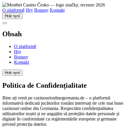
O platformě
Hry
Bonusy
Kontakt
Hrát nyní
Obsah
O platformě
Hry
Bonusy
Kontakt
Hrát nyní
Politica de Confidențialitate
Bine ați venit pe cazinourionlinegermania.de – o platformă
informativă dedicată jucătorilor români interesați de cele mai bune
cazinouri online din Germania. Respectăm confidențialitatea
utilizatorilor noștri și ne angajăm să protejăm datele personale și
digitale în conformitate cu reglementările europene și germane
privind protecția datelor.