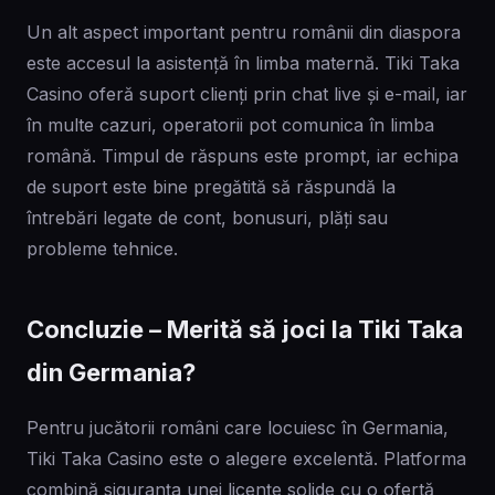
Un alt aspect important pentru românii din diaspora
este accesul la asistență în limba maternă. Tiki Taka
Casino oferă suport clienți prin chat live și e-mail, iar
în multe cazuri, operatorii pot comunica în limba
română. Timpul de răspuns este prompt, iar echipa
de suport este bine pregătită să răspundă la
întrebări legate de cont, bonusuri, plăți sau
probleme tehnice.
Concluzie – Merită să joci la Tiki Taka
din Germania?
Pentru jucătorii români care locuiesc în Germania,
Tiki Taka Casino este o alegere excelentă. Platforma
combină siguranța unei licențe solide cu o ofertă