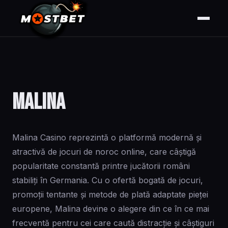
Malina
Malina Casino reprezintă o platformă modernă și
atractivă de jocuri de noroc online, care câștigă
popularitate constantă printre jucătorii români
stabiliți în Germania. Cu o ofertă bogată de jocuri,
promoții tentante și metode de plată adaptate pieței
europene, Malina devine o alegere din ce în ce mai
frecventă pentru cei care caută distracție și câștiguri