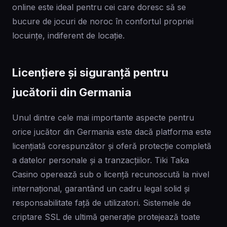
online este ideal pentru cei care doresc să se
bucure de jocuri de noroc în confortul propriei
locuințe, indiferent de locație.
Licențiere și siguranță pentru
jucătorii din Germania
Unul dintre cele mai importante aspecte pentru
orice jucător din Germania este dacă platforma este
licențiată corespunzător și oferă protecție completă
a datelor personale și a tranzacțiilor. Tiki Taka
Casino operează sub o licență recunoscută la nivel
internațional, garantând un cadru legal solid și
responsabilitate față de utilizatori. Sistemele de
criptare SSL de ultimă generație protejează toate