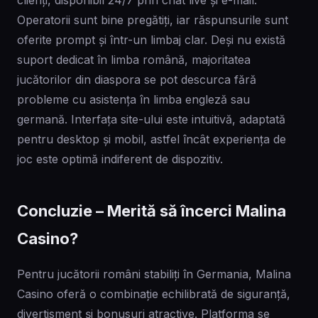
clienți, disponibil 24/7 prin chat live și e-mail.
Operatorii sunt bine pregătiți, iar răspunsurile sunt
oferite prompt și într-un limbaj clar. Deși nu există
suport dedicat în limba română, majoritatea
jucătorilor din diaspora se pot descurca fără
probleme cu asistența în limba engleză sau
germană. Interfața site-ului este intuitivă, adaptată
pentru desktop și mobil, astfel încât experiența de
joc este optimă indiferent de dispozitiv.
Concluzie – Merită să încerci Malina
Casino?
Pentru jucătorii români stabiliți în Germania, Malina
Casino oferă o combinație echilibrată de siguranță,
divertisment și bonusuri atractive. Platforma se