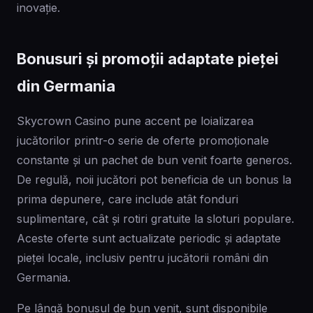
inovație.
Bonusuri și promoții adaptate pieței
din Germania
Skycrown Casino pune accent pe loializarea
jucătorilor printr-o serie de oferte promoționale
constante și un pachet de bun venit foarte generos.
De regulă, noii jucători pot beneficia de un bonus la
prima depunere, care include atât fonduri
suplimentare, cât și rotiri gratuite la sloturi populare.
Aceste oferte sunt actualizate periodic și adaptate
pieței locale, inclusiv pentru jucătorii români din
Germania.
Pe lângă bonusul de bun venit, sunt disponibile