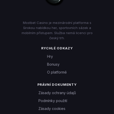
Mostbet Casino je mezinárodní platforma s
širokou nabídkou her, sportovních sázek a
mobilním přístupem. Služba nemá licenci pro
český trh.
RYCHLÉ ODKAZY
Hry
Bonusy
O platformě
PRÁVNÍ DOKUMENTY
Zásady ochrany údajů
Podmínky použití
Zásady cookies