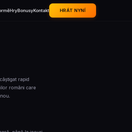
HRÁT NYNÍ
formě
Hry
Bonusy
Kontakt
âștigat rapid
rilor români care
inou.