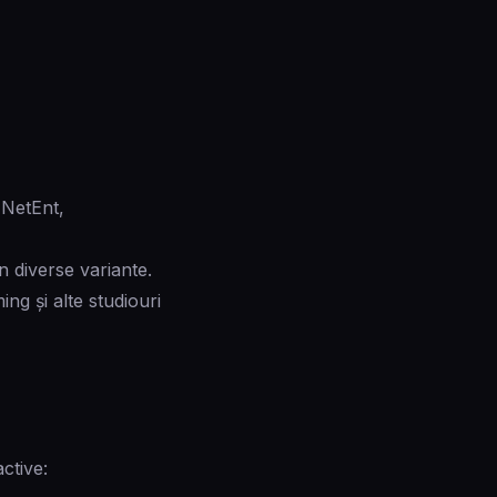
 NetEnt,
n diverse variante.
ng și alte studiouri
ctive: