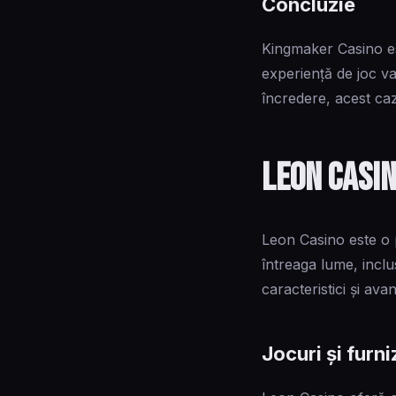
Concluzie
Kingmaker Casino es
experiență de joc va
încredere, acest caz
Leon Casi
Leon Casino este o 
întreaga lume, incl
caracteristici și av
Jocuri și furni