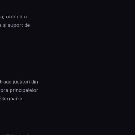
a, oferind o
e și suport de
rage jucători din
pra principalelor
n Germania.