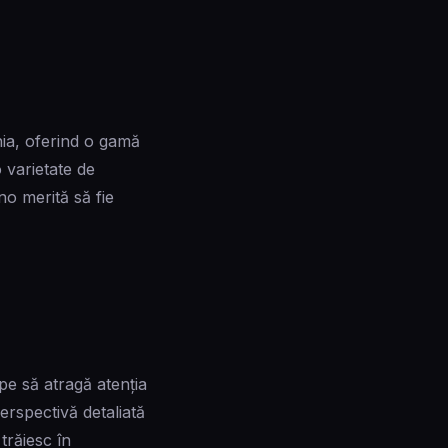
ia, oferind o gamă
 varietate de
no merită să fie
pe să atragă atenția
erspectivă detaliată
trăiesc în