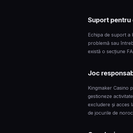
Suport pentru 
Echipa de suport a K
problemă sau întreb
există o secțiune FA
Joc responsab
Kingmaker Casino pr
gestioneze activitat
excludere și acces 
de jocurile de noroc