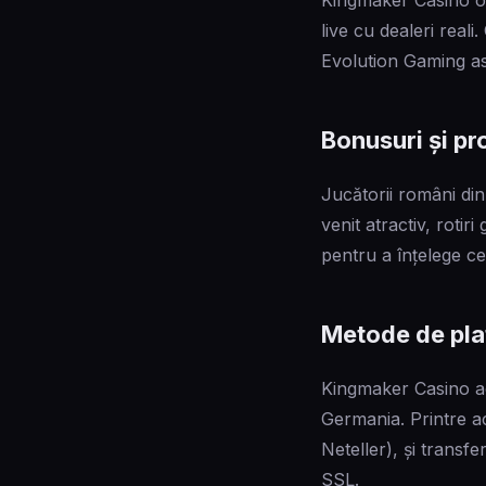
Kingmaker Casino ofe
live cu dealeri real
Evolution Gaming asig
Bonusuri și pr
Jucătorii români di
venit atractiv, rotiri
pentru a înțelege cer
Metode de pla
Kingmaker Casino ac
Germania. Printre ac
Neteller), și transf
SSL.