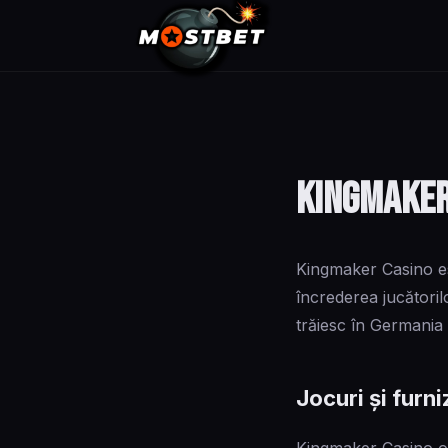
Kingmaker
Kingmaker Casino es
încrederea jucătoril
trăiesc în Germania ș
Jocuri și furni