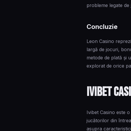
probleme legate de 
Concluzie
Leon Casino reprezi
largă de jocuri, bon
metode de plată și u
explorat de orice pa
Ivibet Cas
Ivibet Casino este o
jucătorilor din într
asupra caracteristici