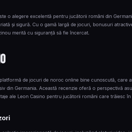
te o alegere excelentă pentru jucătorii români din Germani
riată și sigură. Cu o gamă largă de jocuri, bonusuri atractiv
inou merită cu siguranță să fie încercat.
no
platformă de jocuri de noroc online bine cunoscută, care at
usiv din Germania. Această recenzie oferă o perspectivă asu
antaje ale Leon Casino pentru jucătorii români care trăiesc î
zori