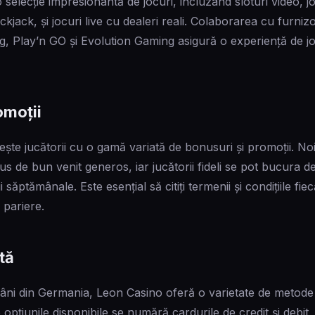
selecție impresionantă de jocuri, incluzând sloturi video, 
ckjack, și jocuri live cu dealeri reali. Colaborarea cu furni
 Play’n GO și Evolution Gaming asigură o experiență de joc 
omoții
ște jucătorii cu o gamă variată de bonusuri și promoții. Noii 
 de bun venit generos, iar jucătorii fideli se pot bucura de 
săptămânale. Este esențial să citiți termenii și condițiile fie
 pariere.
tă
mâni din Germania, Leon Casino oferă o varietate de metode 
 opțiunile disponibile se numără cardurile de credit și debit,