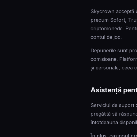
Skycrown acceptă o 
precum Sofort, Trust
criptomonede. Pentr
contul de joc.
Depunerile sunt proc
comisioane. Platform
și personale, ceea ce
Asistență pentr
Serviciul de suport 
pregătită să răspun
întotdeauna disponib
În plus, cazinoul p