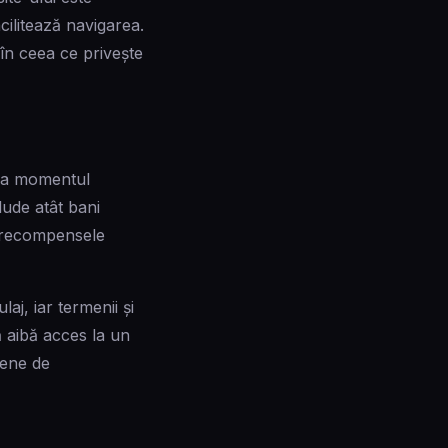
cilitează navigarea.
 în ceea ce privește
 La momentul
lude atât bani
și recompensele
j, iar termenii și
ă aibă acces la un
pene de