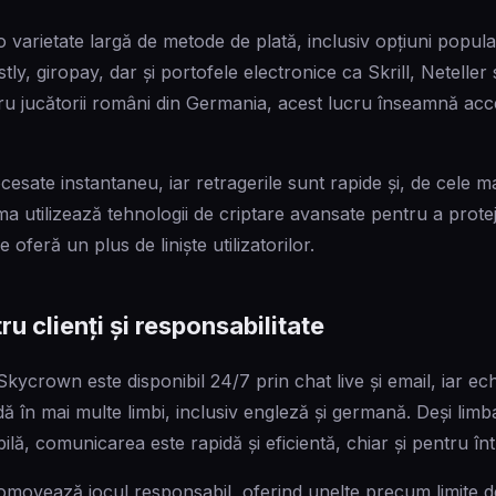
varietate largă de metode de plată, inclusiv opțiuni popul
ly, giropay, dar și portofele electronice ca Skrill, Neteller
u jucătorii români din Germania, acest lucru înseamnă acc
esate instantaneu, iar retragerile sunt rapide și, de cele ma
a utilizează tehnologii de criptare avansate pentru a protej
 oferă un plus de liniște utilizatorilor.
u clienți și responsabilitate
Skycrown este disponibil 24/7 prin chat live și email, iar ec
dă în mai multe limbi, inclusiv engleză și germană. Deși li
ilă, comunicarea este rapidă și eficientă, chiar și pentru înt
romovează jocul responsabil, oferind unelte precum limite 