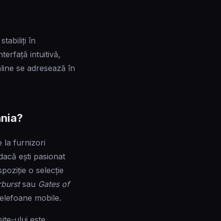
abiliți în
erfață intuitivă,
nline se adresează în
ania?
la furnizori
dacă ești pasionat
poziție o selecție
rburst
sau
Gates of
telefoane mobile.
ite-ului este