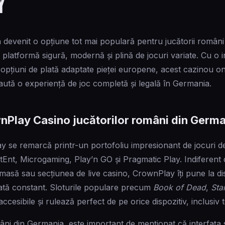
y
evenit o opțiune tot mai populară pentru jucătorii români st
platformă sigură, modernă și plină de jocuri variate. Cu o int
i opțiuni de plată adaptate pieței europene, acest cazinou o
aută o experiență de joc completă și legală în Germania.
nPlay Casino jucătorilor români din Germ
 se remarcă printr-un portofoliu impresionant de jocuri de 
Ent, Microgaming, Play’n GO și Pragmatic Play. Indiferent 
e masă sau secțiunea de live casino, CrownPlay îți pune la dis
ată constant. Sloturile populare precum
Book of Dead
,
Sta
ccesibile și rulează perfect de pe orice dispozitiv, inclusiv 
âni din Germania, este important de menționat că interfața s