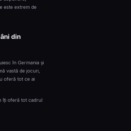
te este extrem de
âni din
uiesc în Germania și
ă vastă de jocuri,
 oferă tot ce ai
îți oferă tot cadrul