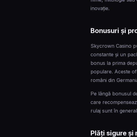
inovație.
Bonusuri și pr
Skycrown Casino pun
constante și un pach
bonus la prima depun
populare. Aceste ofer
români din Germani
Pe lângă bonusul de
care recompensează a
rulaj sunt în general
Plăți sigure ș