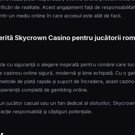
ificări de realitate. Acest angajament față de responsabilita
într-un mediu online în care accesul este atât de facil.
rită Skycrown Casino pentru jucătorii rom
e cu siguranță o alegere inspirată pentru românii care loc
e cazinou online sigură, modernă și bine echipată. Cu o gam
metode de plată rapide și suport de încredere, acest cazinou
experiență completă de gambling online.
 un jucător casual sau un fan dedicat al sloturilor, Skycrown 
acție responsabilă și câștiguri potențiale.