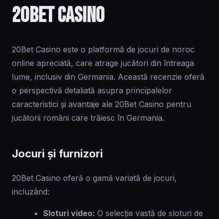
20bet Casino
20Bet Casino este o platformă de jocuri de noroc
online apreciată, care atrage jucători din întreaga
lume, inclusiv din Germania. Această recenzie oferă
o perspectivă detaliată asupra principalelor
caracteristici și avantaje ale 20Bet Casino pentru
jucătorii români care trăiesc în Germania.
Jocuri și furnizori
20Bet Casino oferă o gamă variată de jocuri,
incluzând:
Sloturi video:
O selecție vastă de sloturi de