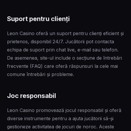
Suport pentru clienți
Leon Casino oferă un suport pentru clienți eficient și
prietenos, disponibil 24/7. Jucătorii pot contacta
echipa de suport prin chat live, e-mail sau telefon.
De asemenea, site-ul include o secțiune de întrebări
frecvente (FAQ) care oferă răspunsuri la cele mai
comune întrebări și probleme.
Joc responsabil
Leon Casino promovează jocul responsabil și oferă
diverse instrumente pentru a ajuta jucătorii să-și
gestioneze activitatea de jocuri de noroc. Aceste