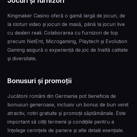
Jocuri și furnizori
Kingmaker Casino oferă o gamă largă de jocuri, de
la sloturi video și jocuri de masă, până la jocuri live
cu dealeri reali. Colaborarea cu furnizori de top
precum NetEnt, Microgaming, Playtech și Evolution
Gaming asigură o experiență de joc de înaltă calitate
și diversitate.
Bonusuri și promoții
Jucătorii români din Germania pot beneficia de
bonusuri generoase, inclusiv un bonus de bun venit
atractiv, rotiri gratuite și promoții săptămânale. Este
important să citiți termenii și condițiile pentru a
înțelege cerințele de pariere și alte detalii esențiale.