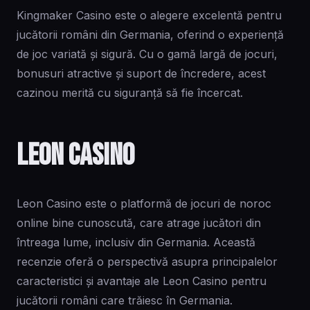
Kingmaker Casino este o alegere excelentă pentru
jucătorii români din Germania, oferind o experiență
de joc variată și sigură. Cu o gamă largă de jocuri,
bonusuri atractive și suport de încredere, acest
cazinou merită cu siguranță să fie încercat.
Leon Casino
Leon Casino este o platformă de jocuri de noroc
online bine cunoscută, care atrage jucători din
întreaga lume, inclusiv din Germania. Această
recenzie oferă o perspectivă asupra principalelor
caracteristici și avantaje ale Leon Casino pentru
jucătorii români care trăiesc în Germania.