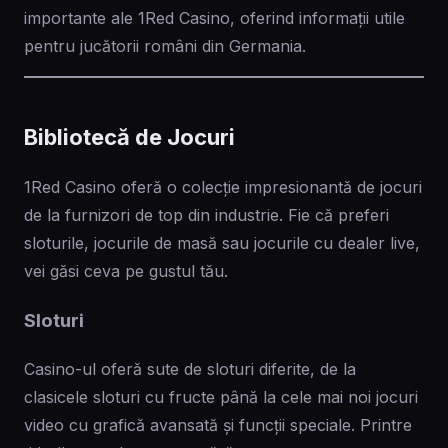
importante ale 1Red Casino, oferind informații utile
pentru jucătorii români din Germania.
Bibliotecă de Jocuri
1Red Casino oferă o colecție impresionantă de jocuri
de la furnizori de top din industrie. Fie că preferi
sloturile, jocurile de masă sau jocurile cu dealer live,
vei găsi ceva pe gustul tău.
Sloturi
Casino-ul oferă sute de sloturi diferite, de la
clasicele sloturi cu fructe până la cele mai noi jocuri
video cu grafică avansată și funcții speciale. Printre