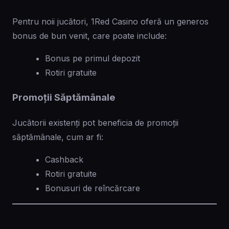
Pentru noii jucători, 1Red Casino oferă un generos
bonus de bun venit, care poate include:
Bonus pe primul depozit
Rotiri gratuite
Promoții Săptămânale
Jucătorii existenți pot beneficia de promoții
săptămânale, cum ar fi:
Cashback
Rotiri gratuite
Bonusuri de reîncărcare