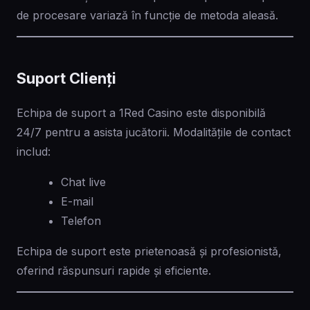
de procesare variază în funcție de metoda aleasă.
Suport Clienți
Echipa de suport a 1Red Casino este disponibilă
24/7 pentru a asista jucătorii. Modalitățile de contact
includ:
Chat live
E-mail
Telefon
Echipa de suport este prietenoasă și profesionistă,
oferind răspunsuri rapide și eficiente.