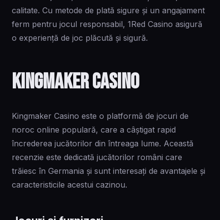
calitate. Cu metode de plată sigure și un angajament
ferm pentru jocul responsabil, 1Red Casino asigură
o experiență de joc plăcută și sigură.
Kingmaker Casino
Kingmaker Casino este o platformă de jocuri de
noroc online populară, care a câștigat rapid
încrederea jucătorilor din întreaga lume. Această
recenzie este dedicată jucătorilor români care
trăiesc în Germania și sunt interesați de avantajele și
caracteristicile acestui cazinou.