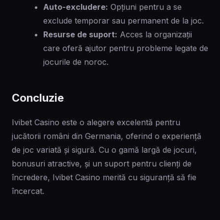
Auto-excludere:
Opțiuni pentru a se
exclude temporar sau permanent de la joc.
Resurse de suport:
Acces la organizații
care oferă ajutor pentru probleme legate de
jocurile de noroc.
Concluzie
Ivibet Casino este o alegere excelentă pentru
jucătorii români din Germania, oferind o experiență
de joc variată și sigură. Cu o gamă largă de jocuri,
bonusuri atractive, și un suport pentru clienți de
încredere, Ivibet Casino merită cu siguranță să fie
încercat.