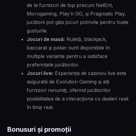
de la furnizori de top precum NetEnt,
Microgaming, Play’n GO, și Pragmatic Play,
jucătorii pot găsi jocuri potrivite pentru toate
gusturile.
Jocuri de masă:
Ruletă, blackjack,
baccarat și poker sunt disponibile în
multiple variante pentru a satisface
preferințele jucătorilor.
Jocuri live:
Experiența de cazinou live este
asigurată de Evolution Gaming și alți
furnizori renumiți, oferind jucătorilor
posibilitatea de a interacționa cu dealeri reali
în timp real.
Bonusuri și promoții