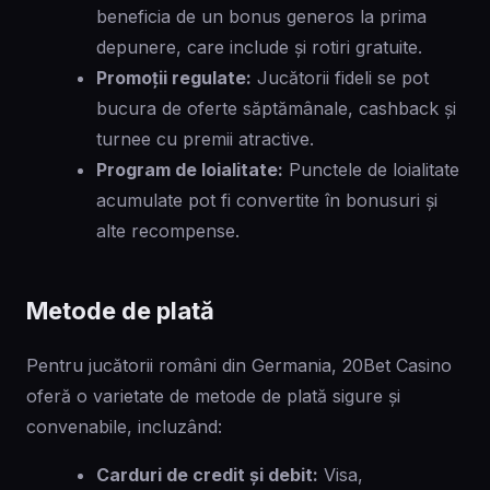
beneficia de un bonus generos la prima
depunere, care include și rotiri gratuite.
Promoții regulate:
Jucătorii fideli se pot
bucura de oferte săptămânale, cashback și
turnee cu premii atractive.
Program de loialitate:
Punctele de loialitate
acumulate pot fi convertite în bonusuri și
alte recompense.
Metode de plată
Pentru jucătorii români din Germania, 20Bet Casino
oferă o varietate de metode de plată sigure și
convenabile, incluzând:
Carduri de credit și debit:
Visa,