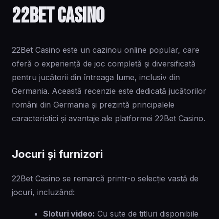
22bet Casino
22Bet Casino este un cazinou online popular, care
oferă o experiență de joc completă și diversificată
pentru jucătorii din întreaga lume, inclusiv din
Germania. Această recenzie este dedicată jucătorilor
români din Germania și prezintă principalele
caracteristici și avantaje ale platformei 22Bet Casino.
Jocuri și furnizori
22Bet Casino se remarcă printr-o selecție vastă de
jocuri, incluzând:
Sloturi video:
Cu sute de titluri disponibile