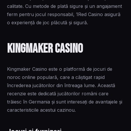
calitate. Cu metode de plată sigure și un angajament
ferm pentru jocul responsabil, 1Red Casino asigură
o experiență de joc plăcută și sigură.
Kingmaker Casino
Kingmaker Casino este o platformă de jocuri de
noroc online populară, care a câștigat rapid
încrederea jucătorilor din întreaga lume. Această
recenzie este dedicată jucătorilor români care
trăiesc în Germania și sunt interesați de avantajele și
caracteristicile acestui cazinou.