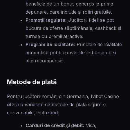
beneficia de un bonus generos la prima
depunere, care include și rotiri gratuite.
Promoții regulate:
Jucătorii fideli se pot
bucura de oferte săptămânale, cashback și
turnee cu premii atractive.
Program de loialitate:
Punctele de loialitate
acumulate pot fi convertite în bonusuri și
alte recompense.
Metode de plată
Pentru jucătorii români din Germania, Ivibet Casino
oferă o varietate de metode de plată sigure și
convenabile, incluzând:
Carduri de credit și debit:
Visa,