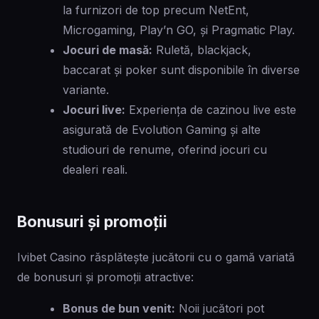
la furnizori de top precum NetEnt,
Microgaming, Play’n GO, și Pragmatic Play.
Jocuri de masă:
Ruletă, blackjack,
baccarat și poker sunt disponibile în diverse
variante.
Jocuri live:
Experiența de cazinou live este
asigurată de Evolution Gaming și alte
studiouri de renume, oferind jocuri cu
dealeri reali.
Bonusuri și promoții
Ivibet Casino răsplătește jucătorii cu o gamă variată
de bonusuri și promoții atractive:
Bonus de bun venit:
Noii jucători pot