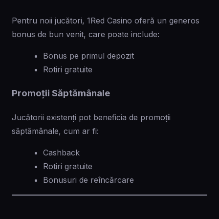
Pentru noii jucători, 1Red Casino oferă un generos
bonus de bun venit, care poate include:
Bonus pe primul depozit
Rotiri gratuite
Promoții Săptămânale
Jucătorii existenți pot beneficia de promoții
săptămânale, cum ar fi:
Cashback
Rotiri gratuite
Bonusuri de reîncărcare