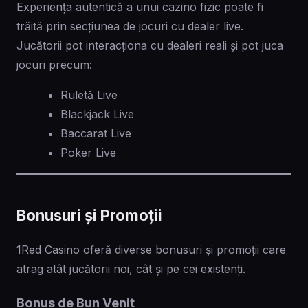
Experiența autentică a unui cazino fizic poate fi
trăită prin secțiunea de jocuri cu dealer live.
Jucătorii pot interacționa cu dealeri reali și pot juca
jocuri precum:
Ruletă Live
Blackjack Live
Baccarat Live
Poker Live
Bonusuri și Promoții
1Red Casino oferă diverse bonusuri și promoții care
atrag atât jucătorii noi, cât și pe cei existenți.
Bonus de Bun Venit