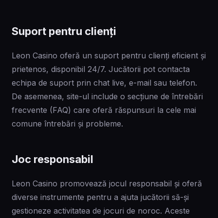
Suport pentru clienți
Leon Casino oferă un suport pentru clienți eficient și
prietenos, disponibil 24/7. Jucătorii pot contacta
echipa de suport prin chat live, e-mail sau telefon.
De asemenea, site-ul include o secțiune de întrebări
frecvente (FAQ) care oferă răspunsuri la cele mai
comune întrebări și probleme.
Joc responsabil
Leon Casino promovează jocul responsabil și oferă
diverse instrumente pentru a ajuta jucătorii să-și
gestioneze activitatea de jocuri de noroc. Aceste