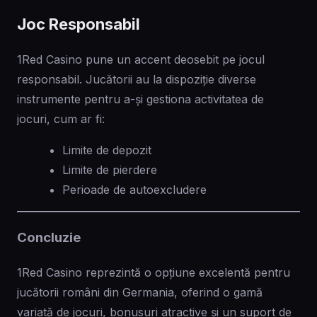
Joc Responsabil
1Red Casino pune un accent deosebit pe jocul
responsabil. Jucătorii au la dispoziție diverse
instrumente pentru a-și gestiona activitatea de
jocuri, cum ar fi:
Limite de depozit
Limite de pierdere
Perioade de autoexcludere
Concluzie
1Red Casino reprezintă o opțiune excelentă pentru
jucătorii români din Germania, oferind o gamă
variată de jocuri, bonusuri atractive și un suport de