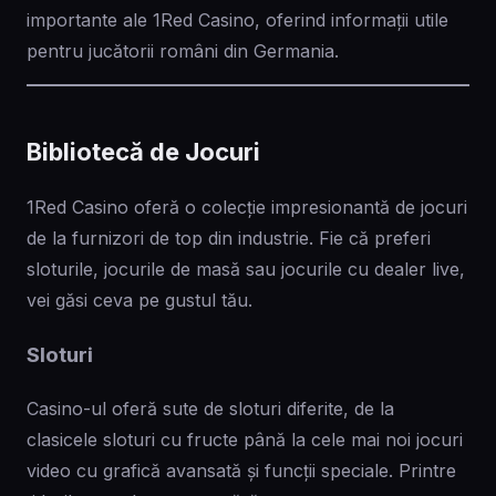
importante ale 1Red Casino, oferind informații utile
pentru jucătorii români din Germania.
Bibliotecă de Jocuri
1Red Casino oferă o colecție impresionantă de jocuri
de la furnizori de top din industrie. Fie că preferi
sloturile, jocurile de masă sau jocurile cu dealer live,
vei găsi ceva pe gustul tău.
Sloturi
Casino-ul oferă sute de sloturi diferite, de la
clasicele sloturi cu fructe până la cele mai noi jocuri
video cu grafică avansată și funcții speciale. Printre