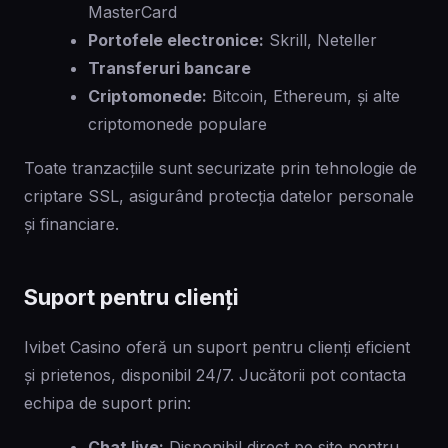
MasterCard
Portofele electronice:
Skrill, Neteller
Transferuri bancare
Criptomonede:
Bitcoin, Ethereum, și alte
criptomonede populare
Toate tranzacțiile sunt securizate prin tehnologie de
criptare SSL, asigurând protecția datelor personale
și financiare.
Suport pentru clienți
Ivibet Casino oferă un suport pentru clienți eficient
și prietenos, disponibil 24/7. Jucătorii pot contacta
echipa de suport prin:
Chat live:
Disponibil direct pe site pentru