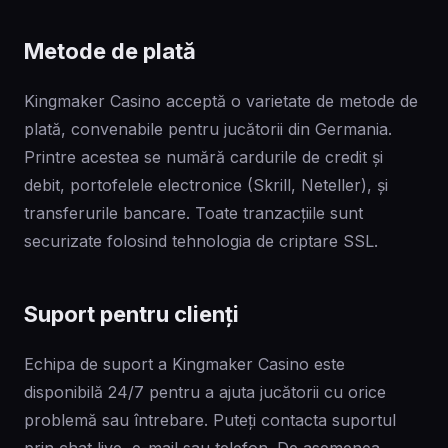
Metode de plată
Kingmaker Casino acceptă o varietate de metode de
plată, convenabile pentru jucătorii din Germania.
Printre acestea se numără cardurile de credit și
debit, portofelele electronice (Skrill, Neteller), și
transferurile bancare. Toate tranzacțiile sunt
securizate folosind tehnologia de criptare SSL.
Suport pentru clienți
Echipa de suport a Kingmaker Casino este
disponibilă 24/7 pentru a ajuta jucătorii cu orice
problemă sau întrebare. Puteți contacta suportul