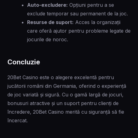
Auto-excludere:
Opțiuni pentru a se
exclude temporar sau permanent de la joc.
Resurse de suport:
Acces la organizații
care oferă ajutor pentru probleme legate de
jocurile de noroc.
Concluzie
20Bet Casino este o alegere excelentă pentru
jucătorii români din Germania, oferind o experiență
de joc variată și sigură. Cu o gamă largă de jocuri,
bonusuri atractive și un suport pentru clienți de
încredere, 20Bet Casino merită cu siguranță să fie
încercat.