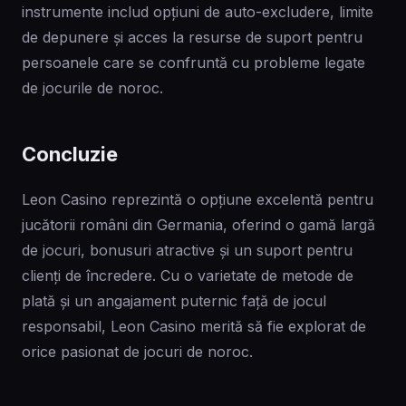
instrumente includ opțiuni de auto-excludere, limite
de depunere și acces la resurse de suport pentru
persoanele care se confruntă cu probleme legate
de jocurile de noroc.
Concluzie
Leon Casino reprezintă o opțiune excelentă pentru
jucătorii români din Germania, oferind o gamă largă
de jocuri, bonusuri atractive și un suport pentru
clienți de încredere. Cu o varietate de metode de
plată și un angajament puternic față de jocul
responsabil, Leon Casino merită să fie explorat de
orice pasionat de jocuri de noroc.