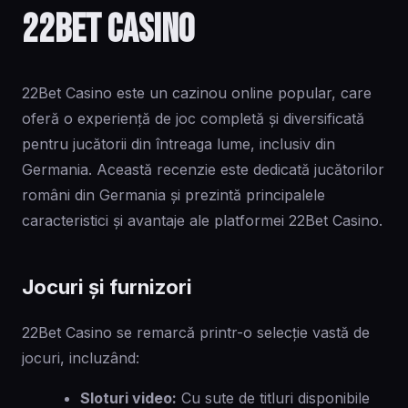
22bet Casino
22Bet Casino este un cazinou online popular, care
oferă o experiență de joc completă și diversificată
pentru jucătorii din întreaga lume, inclusiv din
Germania. Această recenzie este dedicată jucătorilor
români din Germania și prezintă principalele
caracteristici și avantaje ale platformei 22Bet Casino.
Jocuri și furnizori
22Bet Casino se remarcă printr-o selecție vastă de
jocuri, incluzând:
Sloturi video:
Cu sute de titluri disponibile