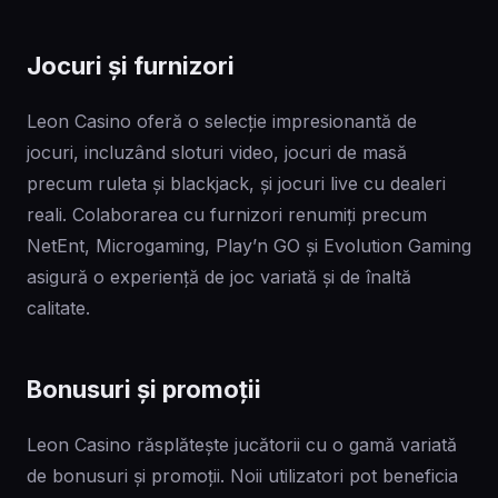
Jocuri și furnizori
Leon Casino oferă o selecție impresionantă de
jocuri, incluzând sloturi video, jocuri de masă
precum ruleta și blackjack, și jocuri live cu dealeri
reali. Colaborarea cu furnizori renumiți precum
NetEnt, Microgaming, Play’n GO și Evolution Gaming
asigură o experiență de joc variată și de înaltă
calitate.
Bonusuri și promoții
Leon Casino răsplătește jucătorii cu o gamă variată
de bonusuri și promoții. Noii utilizatori pot beneficia