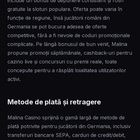
include un bonus de depunere consistent și rotiri
gratuite la sloturi populare. Oferta poate varia în
funcție de regiune, însă jucătorii români din
Germania se pot bucura adesea de oferte
competitive, fără a fi nevoie de coduri promoționale
complicate. Pe lângă bonusul de bun venit, Malina
propune promoții săptămânale, cashback-uri pentru
cazino live și concursuri cu premii reale, toate
concepute pentru a răsplăti loialitatea utilizatorilor
activi.
Metode de plată și retragere
Malina Casino sprijină o gamă largă de metode de
plată potrivite pentru jucătorii din Germania, inclusiv
transferuri bancare SEPA, carduri de credit/debit,