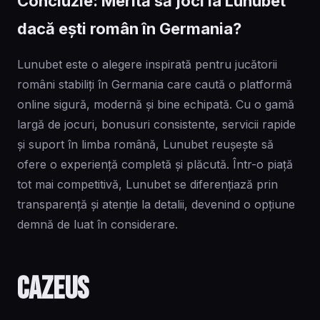
Concluzie: Merită să joci la Lunubet
dacă ești român în Germania?
Lunubet este o alegere inspirată pentru jucătorii
români stabiliți în Germania care caută o platformă
online sigură, modernă și bine echipată. Cu o gamă
largă de jocuri, bonusuri consistente, servicii rapide
și suport în limba română, Lunubet reușește să
ofere o experiență completă și plăcută. Într-o piață
tot mai competitivă, Lunubet se diferențiază prin
transparență și atenție la detalii, devenind o opțiune
demnă de luat în considerare.
Cazeus