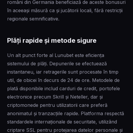
români din Germania beneficiază de aceste bonusuri
în aceeași măsură ca și jucătorii locali, fără restricții
regionale semnificative.
Plăți rapide și metode sigure
Un alt punct forte al Lunubet este eficiența
sistemului de plăți. Depunerile se efectuează
instantaneu, iar retragerile sunt procesate în timp
util, de obicei în decurs de 24 de ore. Metodele de
plată disponibile includ carduri de credit, portofele
electronice precum Skrill și Neteller, dar și
criptomonede pentru utilizatorii care preferă
anonimatul și tranzacțiile rapide. Platforma respectă
standardele internaționale de securitate, utilizând
criptare SSL pentru protejarea datelor personale și