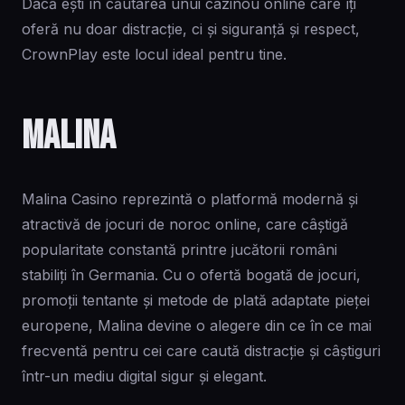
Dacă ești în căutarea unui cazinou online care îți
oferă nu doar distracție, ci și siguranță și respect,
CrownPlay este locul ideal pentru tine.
Malina
Malina Casino reprezintă o platformă modernă și
atractivă de jocuri de noroc online, care câștigă
popularitate constantă printre jucătorii români
stabiliți în Germania. Cu o ofertă bogată de jocuri,
promoții tentante și metode de plată adaptate pieței
europene, Malina devine o alegere din ce în ce mai
frecventă pentru cei care caută distracție și câștiguri
într-un mediu digital sigur și elegant.