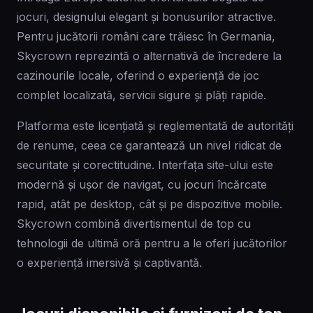
jocuri, designului elegant și bonusurilor atractive.
Pentru jucătorii români care trăiesc în Germania,
Skycrown reprezintă o alternativă de încredere la
cazinourile locale, oferind o experiență de joc
complet localizată, servicii sigure și plăți rapide.
Platforma este licențiată și reglementată de autorități
de renume, ceea ce garantează un nivel ridicat de
securitate și corectitudine. Interfața site-ului este
modernă și ușor de navigat, cu jocuri încărcate
rapid, atât pe desktop, cât și pe dispozitive mobile.
Skycrown combină divertismentul de top cu
tehnologii de ultimă oră pentru a le oferi jucătorilor
o experiență imersivă și captivantă.