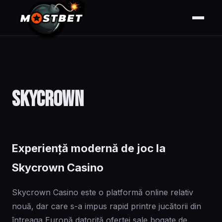
Skycrown
Experiență modernă de joc la
Skycrown Casino
Skycrown Casino este o platformă online relativ
nouă, dar care s-a impus rapid printre jucătorii din
întreaga Europă datorită ofertei sale bogate de