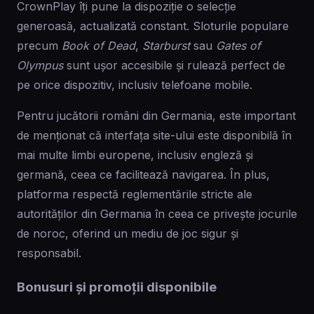
CrownPlay îți pune la dispoziție o selecție
generoasă, actualizată constant. Sloturile populare
precum
Book of Dead
,
Starburst
sau
Gates of
Olympus
sunt ușor accesibile și rulează perfect de
pe orice dispozitiv, inclusiv telefoane mobile.
Pentru jucătorii români din Germania, este important
de menționat că interfața site-ului este disponibilă în
mai multe limbi europene, inclusiv engleză și
germană, ceea ce facilitează navigarea. În plus,
platforma respectă reglementările stricte ale
autorităților din Germania în ceea ce privește jocurile
de noroc, oferind un mediu de joc sigur și
responsabil.
Bonusuri și promoții disponibile