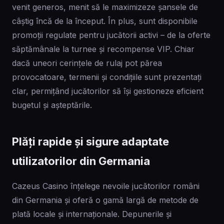
venit generos, menit să le maximizeze șansele de
câștig încă de la început. În plus, sunt disponibile
promoții regulate pentru jucătorii activi – de la oferte
săptămânale la turnee și recompense VIP. Chiar
dacă uneori cerințele de rulaj pot părea
provocatoare, termenii și condițiile sunt prezentați
clar, permițând jucătorilor să își gestioneze eficient
bugetul și așteptările.
Plăți rapide și sigure adaptate
utilizatorilor din Germania
Cazeus Casino înțelege nevoile jucătorilor români
din Germania și oferă o gamă largă de metode de
plată locale și internaționale. Depunerile și