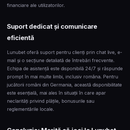
financiare ale utilizatorilor.
Suport dedicat și comunicare
eficientă
Lunubet oferă suport pentru clienți prin chat live, e-
mail și o secțiune detaliată de întrebări frecvente.
Echipa de asistență este disponibilă 24/7 și răspunde
prompt în mai multe limbi, inclusiv româna. Pentru
jucătorii români din Germania, această disponibilitate
este esențială, mai ales în situații în care apar
neclarități privind plățile, bonusurile sau
reglementările locale.