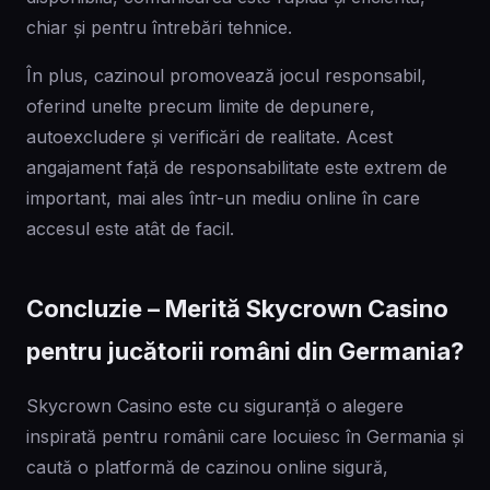
chiar și pentru întrebări tehnice.
În plus, cazinoul promovează jocul responsabil,
oferind unelte precum limite de depunere,
autoexcludere și verificări de realitate. Acest
angajament față de responsabilitate este extrem de
important, mai ales într-un mediu online în care
accesul este atât de facil.
Concluzie – Merită Skycrown Casino
pentru jucătorii români din Germania?
Skycrown Casino este cu siguranță o alegere
inspirată pentru românii care locuiesc în Germania și
caută o platformă de cazinou online sigură,