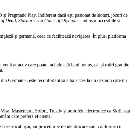
 Pragmatic Play. Indiferent dacă ești pasionat de sloturi, jocuri de
 of Dead
,
Starburst
sau
Gates of Olympus
sunt ușor accesibile și
engleză și germană, ceea ce facilitează navigarea. În plus, platforma
nit atractiv care poate include atât bani bonus, cât și rotiri gratuite.
t.
i din Germania, este reconfortant să aibă acces la un cazinou care nu
sa, Mastercard, Sofort, Trustly și portofele electronice ca Skrill sau
români care preferă eficiența.
 fi verificat ușor, iar procedurile de identificare sunt conforme cu