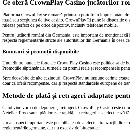
Ce oferă CrownPlay Casino jucătorilor r
Platforma CrownPlay se remarcă printr-un portofoliu impresionant de j
masă sau secțiunea de live casino, CrownPlay îți pune la dispoziție o 
rulează perfect de pe orice dispozitiv, inclusiv telefoane mobile.
Pentru jucătorii români din Germania, este important de menționat că in
respectă reglementările stricte ale autorităților din Germania în ceea c
Bonusuri și promoții disponibile
Unul dintre punctele forte ale CrownPlay Casino este politica sa de bonu
Promoțiile săptămânale, turneele cu premii reale și recompensele pentr
Spre deosebire de alte cazinouri, CrownPlay nu impune cerințe exagerate
doar că oferă recompense, dar și respectă standardele europene de tra
Metode de plată și retrageri adaptate pe
Când vine vorba de depuneri și retrageri, CrownPlay Casino este compa
Neteller. Procesarea plăților este rapidă, iar retragerile se efectuează f
Un alt aspect important este posibilitatea de a efectua tranzacții direct
reglementările germane, dar nu excesiv de birocratice.