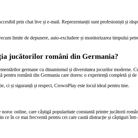
ccesibil prin chat live și e-mail. Reprezentanții sunt profesioniști și r
ecum limite de depunere, auto-excludere și monitorizarea timpului petre
ia jucătorilor români din Germania?
ntărilor germane cu dinamismul și diversitatea jocurilor moderne. Cu o
entă pentru românii din Germania care doresc o experiență completă și de
ie, ci și siguranță și respect, CrownPlay este locul ideal pentru tine.
noroc online, care câștigă popularitate constantă printre jucătorii român
 ce în ce mai frecventă pentru cei care caută distracție și câștiguri într-