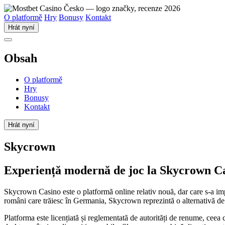
O platformě
Hry
Bonusy
Kontakt
Hrát nyní
Obsah
O platformě
Hry
Bonusy
Kontakt
Hrát nyní
Skycrown
Experiență modernă de joc la Skycrown C
Skycrown Casino este o platformă online relativ nouă, dar care s-a impus
români care trăiesc în Germania, Skycrown reprezintă o alternativă de în
Platforma este licențiată și reglementată de autorități de renume, ceea c