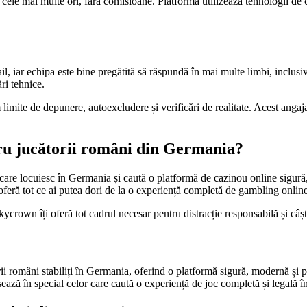
e cele mai multe ori, fără comisioane. Platforma utilizează tehnologii de 
ail, iar echipa este bine pregătită să răspundă în mai multe limbi, inclu
ri tehnice.
imite de depunere, autoexcludere și verificări de realitate. Acest angaja
ru jucătorii români din Germania?
care locuiesc în Germania și caută o platformă de cazinou online sigură
 oferă tot ce ai putea dori de la o experiență completă de gambling online
kycrown îți oferă tot cadrul necesar pentru distracție responsabilă și câșt
români stabiliți în Germania, oferind o platformă sigură, modernă și plină
sează în special celor care caută o experiență de joc completă și legală 