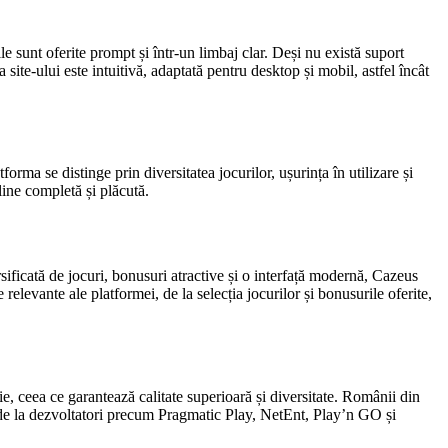
ile sunt oferite prompt și într-un limbaj clar. Deși nu există suport
ite-ului este intuitivă, adaptată pentru desktop și mobil, astfel încât
rma se distinge prin diversitatea jocurilor, ușurința în utilizare și
nline completă și plăcută.
sificată de jocuri, bonusuri atractive și o interfață modernă, Cazeus
relevante ale platformei, de la selecția jocurilor și bonusurile oferite,
e, ceea ce garantează calitate superioară și diversitate. Românii din
e de la dezvoltatori precum Pragmatic Play, NetEnt, Play’n GO și