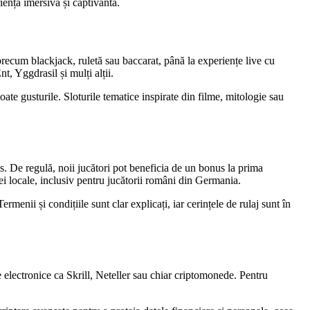
iență imersivă și captivantă.
precum blackjack, ruletă sau baccarat, până la experiențe live cu
t, Yggdrasil și mulți alții.
oate gusturile. Sloturile tematice inspirate din filme, mitologie sau
s. De regulă, noii jucători pot beneficia de un bonus la prima
eței locale, inclusiv pentru jucătorii români din Germania.
nii și condițiile sunt clar explicați, iar cerințele de rulaj sunt în
 electronice ca Skrill, Neteller sau chiar criptomonede. Pentru