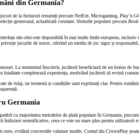
omâni din Germania?
ocuri de la furnizori renumiți precum NetEnt, Microgaming, Play’n GO și
selecție generoasă, actualizată constant. Sloturile populare precum
Book
terfața site-ului este disponibilă în mai multe limbi europene, inclusiv 
e privește jocurile de noroc, oferind un mediu de joc sigur și responsabil.
suri. La momentul înscrierii, jucătorii beneficiază de un bonus de bun ve
u loialitate completează experiența, motivând jucătorii să revină constan
 de rulaj, iar termenii și condițiile sunt exprimați clar. Pentru români
nsparență.
ntru Germania
tibil cu majoritatea metodelor de plată populare în Germania, precum Vi
ără întârzieri semnificative, ceea ce este un mare plus pentru utilizatorii 
 în euro, evitând conversiile valutare inutile. Contul tău CrownPlay poate