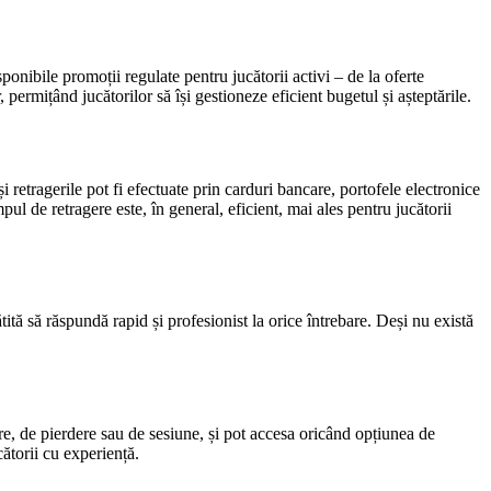
onibile promoții regulate pentru jucătorii activi – de la oferte
permițând jucătorilor să își gestioneze eficient bugetul și așteptările.
retragerile pot fi efectuate prin carduri bancare, portofele electronice
ul de retragere este, în general, eficient, mai ales pentru jucătorii
ătită să răspundă rapid și profesionist la orice întrebare. Deși nu există
re, de pierdere sau de sesiune, și pot accesa oricând opțiunea de
ătorii cu experiență.