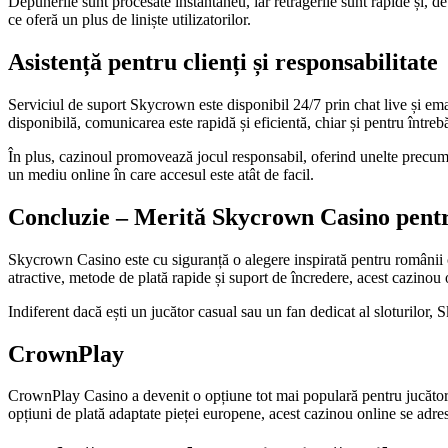
Depunerile sunt procesate instantaneu, iar retragerile sunt rapide și, d
ce oferă un plus de liniște utilizatorilor.
Asistență pentru clienți și responsabilitate
Serviciul de suport Skycrown este disponibil 24/7 prin chat live și em
disponibilă, comunicarea este rapidă și eficientă, chiar și pentru întrebă
În plus, cazinoul promovează jocul responsabil, oferind unelte precum l
un mediu online în care accesul este atât de facil.
Concluzie – Merită Skycrown Casino pent
Skycrown Casino este cu siguranță o alegere inspirată pentru românii 
atractive, metode de plată rapide și suport de încredere, acest cazinou
Indiferent dacă ești un jucător casual sau un fan dedicat al sloturilor, S
CrownPlay
CrownPlay Casino a devenit o opțiune tot mai populară pentru jucătorii 
opțiuni de plată adaptate pieței europene, acest cazinou online se adre