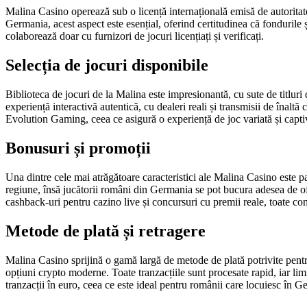
Malina Casino operează sub o licență internațională emisă de autoritate
Germania, acest aspect este esențial, oferind certitudinea că fondurile
colaborează doar cu furnizori de jocuri licențiați și verificați.
Selecția de jocuri disponibile
Biblioteca de jocuri de la Malina este impresionantă, cu sute de titluri 
experiență interactivă autentică, cu dealeri reali și transmisii de înal
Evolution Gaming, ceea ce asigură o experiență de joc variată și capti
Bonusuri și promoții
Una dintre cele mai atrăgătoare caracteristici ale Malina Casino este pa
regiune, însă jucătorii români din Germania se pot bucura adesea de o
cashback-uri pentru cazino live și concursuri cu premii reale, toate conce
Metode de plată și retragere
Malina Casino sprijină o gamă largă de metode de plată potrivite pentru
opțiuni crypto moderne. Toate tranzacțiile sunt procesate rapid, iar lim
tranzacții în euro, ceea ce este ideal pentru românii care locuiesc în G