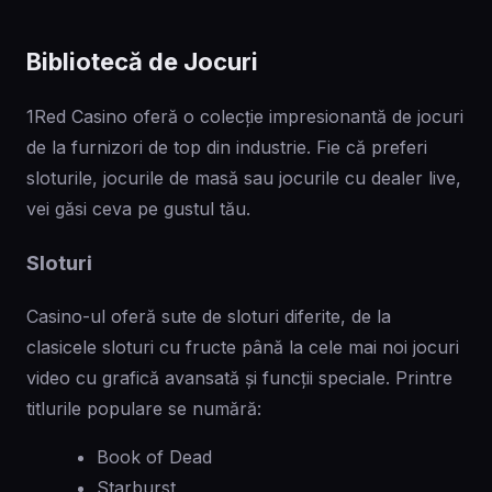
Bibliotecă de Jocuri
1Red Casino oferă o colecție impresionantă de jocuri
de la furnizori de top din industrie. Fie că preferi
sloturile, jocurile de masă sau jocurile cu dealer live,
vei găsi ceva pe gustul tău.
Sloturi
Casino-ul oferă sute de sloturi diferite, de la
clasicele sloturi cu fructe până la cele mai noi jocuri
video cu grafică avansată și funcții speciale. Printre
titlurile populare se numără:
Book of Dead
Starburst