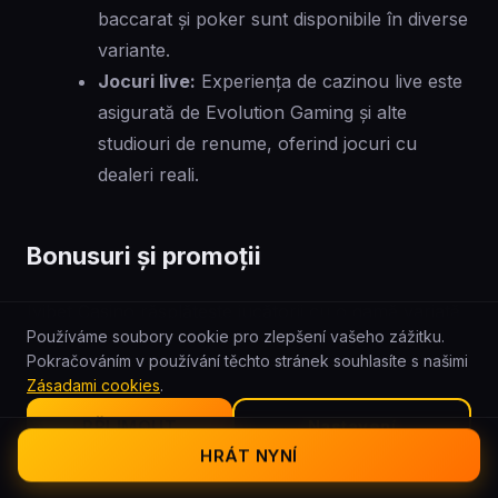
baccarat și poker sunt disponibile în diverse
variante.
Jocuri live:
Experiența de cazinou live este
asigurată de Evolution Gaming și alte
studiouri de renume, oferind jocuri cu
dealeri reali.
Bonusuri și promoții
Ivibet Casino răsplătește jucătorii cu o gamă variată
Používáme soubory cookie pro zlepšení vašeho zážitku.
de bonusuri și promoții atractive:
Pokračováním v používání těchto stránek souhlasíte s našimi
Zásadami cookies
.
Bonus de bun venit:
Noii jucători pot
beneficia de un bonus generos la prima
PŘIJMOUT
Nastavení
VŠE
cookies
depunere, care include și rotiri gratuite.
HRÁT NYNÍ
Promoții regulate:
Jucătorii fideli se pot