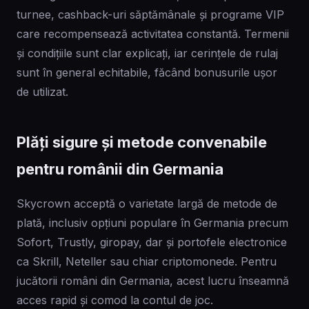
turnee, cashback-uri săptămânale și programe VIP
care recompensează activitatea constantă. Termenii
și condițiile sunt clar explicați, iar cerințele de rulaj
sunt în general echitabile, făcând bonusurile ușor
de utilizat.
Plăți sigure și metode convenabile
pentru românii din Germania
Skycrown acceptă o varietate largă de metode de
plată, inclusiv opțiuni populare în Germania precum
Sofort, Trustly, giropay, dar și portofele electronice
ca Skrill, Neteller sau chiar criptomonede. Pentru
jucătorii români din Germania, acest lucru înseamnă
acces rapid și comod la contul de joc.