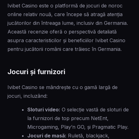
Ivibet Casino este o platformă de jocuri de noroc
online relativ nouă, care începe să atragă atenția
jucătorilor din întreaga lume, inclusiv din Germania.
Această recenzie oferă o perspectivă detaliată
asupra caracteristicilor și beneficiilor Ivibet Casino
pentru jucătorii români care trăiesc în Germania.
Jocuri și furnizori
Ivibet Casino se mândrește cu o gamă largă de
jocuri, incluzând:
Sloturi video:
O selecție vastă de sloturi de
la furnizori de top precum NetEnt,
Microgaming, Play’n GO, și Pragmatic Play.
Jocuri de masă:
Ruletă, blackjack,