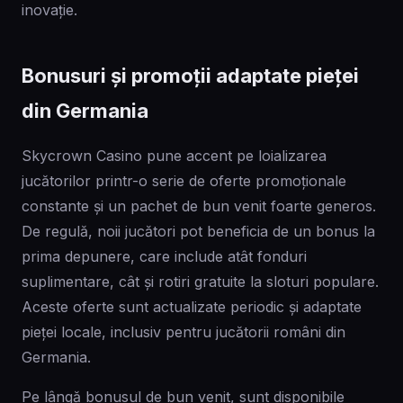
inovație.
Bonusuri și promoții adaptate pieței
din Germania
Skycrown Casino pune accent pe loializarea
jucătorilor printr-o serie de oferte promoționale
constante și un pachet de bun venit foarte generos.
De regulă, noii jucători pot beneficia de un bonus la
prima depunere, care include atât fonduri
suplimentare, cât și rotiri gratuite la sloturi populare.
Aceste oferte sunt actualizate periodic și adaptate
pieței locale, inclusiv pentru jucătorii români din
Germania.
Pe lângă bonusul de bun venit, sunt disponibile