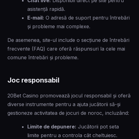
Chat live:
Disponibil direct pe site pentru
asistență rapidă.
E-mail:
O adresă de suport pentru întrebări
și probleme mai complexe.
De asemenea, site-ul include o secțiune de întrebări
frecvente (FAQ) care oferă răspunsuri la cele mai
comune întrebări și probleme.
Joc responsabil
20Bet Casino promovează jocul responsabil și oferă
diverse instrumente pentru a ajuta jucătorii să-și
gestioneze activitatea de jocuri de noroc, incluzând:
Limite de depunere:
Jucătorii pot seta
limite pentru a controla cât cheltuiesc.