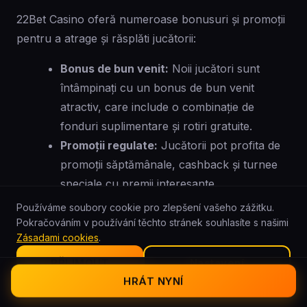
22Bet Casino oferă numeroase bonusuri și promoții
pentru a atrage și răsplăti jucătorii:
Bonus de bun venit:
Noii jucători sunt
întâmpinați cu un bonus de bun venit
atractiv, care include o combinație de
fonduri suplimentare și rotiri gratuite.
Promoții regulate:
Jucătorii pot profita de
promoții săptămânale, cashback și turnee
speciale cu premii interesante.
Program de loialitate:
Jucătorii fideli pot
Používáme soubory cookie pro zlepšení vašeho zážitku.
acumula puncte de loialitate care pot fi
Pokračováním v používání těchto stránek souhlasíte s našimi
Zásadami cookies
.
convertite în bonusuri și alte recompense.
PŘIJMOUT
Nastavení
VŠE
cookies
HRÁT NYNÍ
Metode de plată