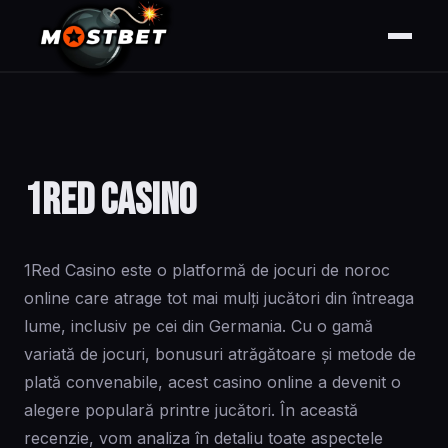
1Red Casino
1Red Casino este o platformă de jocuri de noroc
online care atrage tot mai mulți jucători din întreaga
lume, inclusiv pe cei din Germania. Cu o gamă
variată de jocuri, bonusuri atrăgătoare și metode de
plată convenabile, acest casino online a devenit o
alegere populară printre jucători. În această
recenzie, vom analiza în detaliu toate aspectele