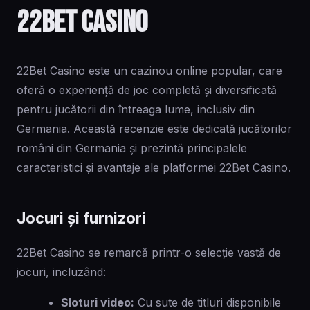
22bet Casino
22Bet Casino este un cazinou online popular, care
oferă o experiență de joc completă și diversificată
pentru jucătorii din întreaga lume, inclusiv din
Germania. Această recenzie este dedicată jucătorilor
români din Germania și prezintă principalele
caracteristici și avantaje ale platformei 22Bet Casino.
Jocuri și furnizori
22Bet Casino se remarcă printr-o selecție vastă de
jocuri, incluzând:
Sloturi video:
Cu sute de titluri disponibile