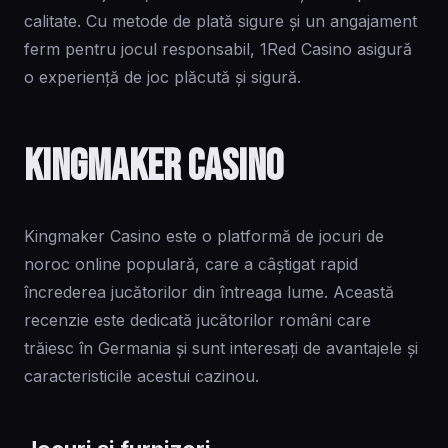
calitate. Cu metode de plată sigure și un angajament
ferm pentru jocul responsabil, 1Red Casino asigură
o experiență de joc plăcută și sigură.
Kingmaker Casino
Kingmaker Casino este o platformă de jocuri de
noroc online populară, care a câștigat rapid
încrederea jucătorilor din întreaga lume. Această
recenzie este dedicată jucătorilor români care
trăiesc în Germania și sunt interesați de avantajele și
caracteristicile acestui cazinou.