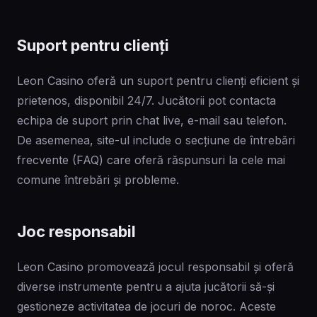
Suport pentru clienți
Leon Casino oferă un suport pentru clienți eficient și
prietenos, disponibil 24/7. Jucătorii pot contacta
echipa de suport prin chat live, e-mail sau telefon.
De asemenea, site-ul include o secțiune de întrebări
frecvente (FAQ) care oferă răspunsuri la cele mai
comune întrebări și probleme.
Joc responsabil
Leon Casino promovează jocul responsabil și oferă
diverse instrumente pentru a ajuta jucătorii să-și
gestioneze activitatea de jocuri de noroc. Aceste