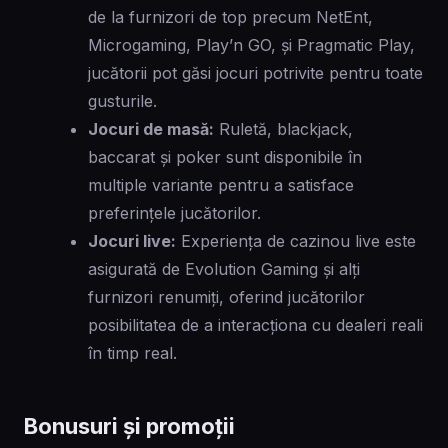
de la furnizori de top precum NetEnt,
Microgaming, Play’n GO, și Pragmatic Play,
jucătorii pot găsi jocuri potrivite pentru toate
gusturile.
Jocuri de masă:
Ruletă, blackjack,
baccarat și poker sunt disponibile în
multiple variante pentru a satisface
preferințele jucătorilor.
Jocuri live:
Experiența de cazinou live este
asigurată de Evolution Gaming și alți
furnizori renumiți, oferind jucătorilor
posibilitatea de a interacționa cu dealeri reali
în timp real.
Bonusuri și promoții