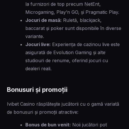
la furnizori de top precum NetEnt,
Microgaming, Play’n GO, și Pragmatic Play.
Jocuri de masă:
Ruletă, blackjack,
baccarat și poker sunt disponibile în diverse
variante.
Jocuri live:
Experiența de cazinou live este
asigurată de Evolution Gaming și alte
studiouri de renume, oferind jocuri cu
dealeri reali.
Bonusuri și promoții
Ivibet Casino răsplătește jucătorii cu o gamă variată
de bonusuri și promoții atractive:
Bonus de bun venit:
Noii jucători pot