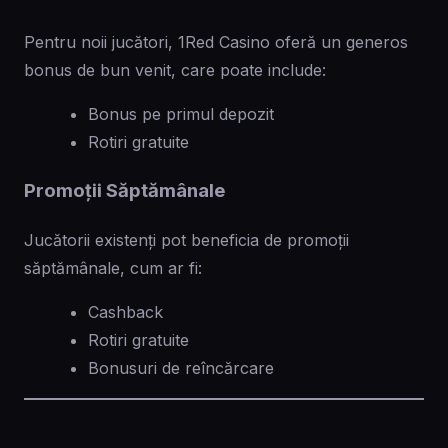
Pentru noii jucători, 1Red Casino oferă un generos
bonus de bun venit, care poate include:
Bonus pe primul depozit
Rotiri gratuite
Promoții Săptămânale
Jucătorii existenți pot beneficia de promoții
săptămânale, cum ar fi:
Cashback
Rotiri gratuite
Bonusuri de reîncărcare