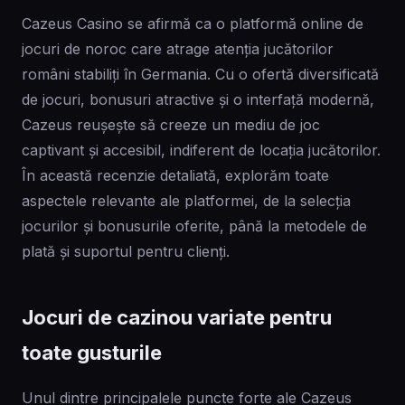
Cazeus Casino se afirmă ca o platformă online de
jocuri de noroc care atrage atenția jucătorilor
români stabiliți în Germania. Cu o ofertă diversificată
de jocuri, bonusuri atractive și o interfață modernă,
Cazeus reușește să creeze un mediu de joc
captivant și accesibil, indiferent de locația jucătorilor.
În această recenzie detaliată, explorăm toate
aspectele relevante ale platformei, de la selecția
jocurilor și bonusurile oferite, până la metodele de
plată și suportul pentru clienți.
Jocuri de cazinou variate pentru
toate gusturile
Unul dintre principalele puncte forte ale Cazeus