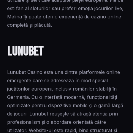
ești fan al sloturilor sau preferi emoția jocurilor live,
Malina îți poate oferi o experiență de cazino online
completă și plăcută.
Lunubet
Lunubet Casino este una dintre platformele online
emergente care se adresează în mod special
jucătorilor europeni, inclusiv românilor stabiliți în
Germania. Cu o interfață modernă, funcționalități
optimizate pentru dispozitive mobile și o gamă largă
de jocuri, Lunubet reușește să atragă atenția prin
profesionalism și o abordare orientată către
utilizator. Website-ul este rapid, bine structurat și