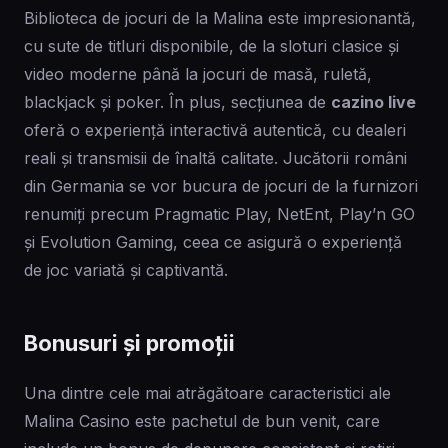
Biblioteca de jocuri de la Malina este impresionantă,
cu sute de titluri disponibile, de la sloturi clasice și
video moderne până la jocuri de masă, ruletă,
blackjack și poker. În plus, secțiunea de
cazino live
oferă o experiență interactivă autentică, cu dealeri
reali și transmisii de înaltă calitate. Jucătorii români
din Germania se vor bucura de jocuri de la furnizori
renumiți precum Pragmatic Play, NetEnt, Play’n GO
și Evolution Gaming, ceea ce asigură o experiență
de joc variată și captivantă.
Bonusuri și promoții
Una dintre cele mai atrăgătoare caracteristici ale
Malina Casino este pachetul de bun venit, care