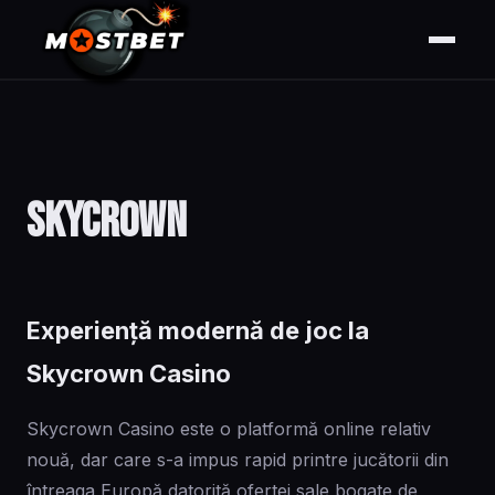
Skycrown
Experiență modernă de joc la
Skycrown Casino
Skycrown Casino este o platformă online relativ
nouă, dar care s-a impus rapid printre jucătorii din
întreaga Europă datorită ofertei sale bogate de