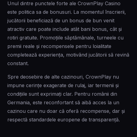
Unul dintre punctele forte ale CrownPlay Casino
este politica sa de bonusuri. La momentul înscrierii,
jucătorii beneficiază de un bonus de bun venit
atractiv care poate include atât bani bonus, cât și
rotiri gratuite. Promoțiile săptămânale, turneele cu
premii reale și recompensele pentru loialitate
completează experiența, motivând jucătorii să revină
constant.
Spre deosebire de alte cazinouri, CrownPlay nu
impune cerințe exagerate de rulaj, iar termenii și
condițiile sunt exprimați clar. Pentru românii din
Germania, este reconfortant să aibă acces la un
cazinou care nu doar că oferă recompense, dar și
respectă standardele europene de transparență.