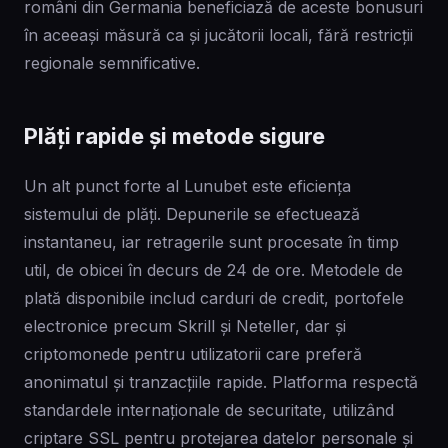
români din Germania beneficiază de aceste bonusuri
în aceeași măsură ca și jucătorii locali, fără restricții
regionale semnificative.
Plăți rapide și metode sigure
Un alt punct forte al Lunubet este eficiența
sistemului de plăți. Depunerile se efectuează
instantaneu, iar retragerile sunt procesate în timp
util, de obicei în decurs de 24 de ore. Metodele de
plată disponibile includ carduri de credit, portofele
electronice precum Skrill și Neteller, dar și
criptomonede pentru utilizatorii care preferă
anonimatul și tranzacțiile rapide. Platforma respectă
standardele internaționale de securitate, utilizând
criptare SSL pentru protejarea datelor personale și