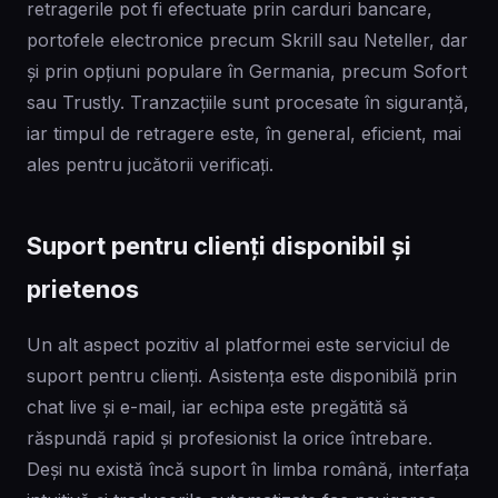
retragerile pot fi efectuate prin carduri bancare,
portofele electronice precum Skrill sau Neteller, dar
și prin opțiuni populare în Germania, precum Sofort
sau Trustly. Tranzacțiile sunt procesate în siguranță,
iar timpul de retragere este, în general, eficient, mai
ales pentru jucătorii verificați.
Suport pentru clienți disponibil și
prietenos
Un alt aspect pozitiv al platformei este serviciul de
suport pentru clienți. Asistența este disponibilă prin
chat live și e-mail, iar echipa este pregătită să
răspundă rapid și profesionist la orice întrebare.
Deși nu există încă suport în limba română, interfața