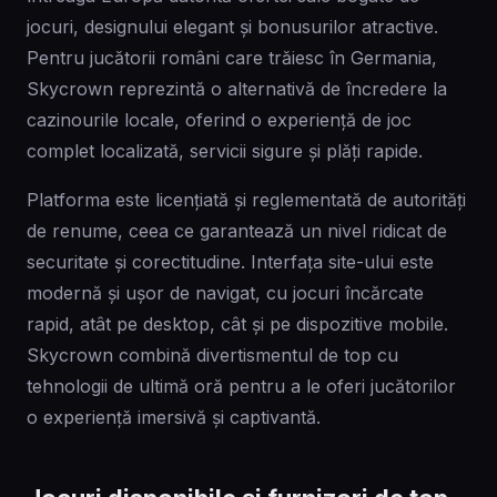
jocuri, designului elegant și bonusurilor atractive.
Pentru jucătorii români care trăiesc în Germania,
Skycrown reprezintă o alternativă de încredere la
cazinourile locale, oferind o experiență de joc
complet localizată, servicii sigure și plăți rapide.
Platforma este licențiată și reglementată de autorități
de renume, ceea ce garantează un nivel ridicat de
securitate și corectitudine. Interfața site-ului este
modernă și ușor de navigat, cu jocuri încărcate
rapid, atât pe desktop, cât și pe dispozitive mobile.
Skycrown combină divertismentul de top cu
tehnologii de ultimă oră pentru a le oferi jucătorilor
o experiență imersivă și captivantă.