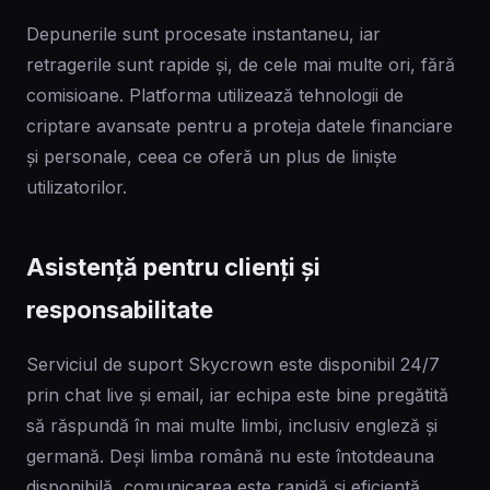
Depunerile sunt procesate instantaneu, iar
retragerile sunt rapide și, de cele mai multe ori, fără
comisioane. Platforma utilizează tehnologii de
criptare avansate pentru a proteja datele financiare
și personale, ceea ce oferă un plus de liniște
utilizatorilor.
Asistență pentru clienți și
responsabilitate
Serviciul de suport Skycrown este disponibil 24/7
prin chat live și email, iar echipa este bine pregătită
să răspundă în mai multe limbi, inclusiv engleză și
germană. Deși limba română nu este întotdeauna
disponibilă, comunicarea este rapidă și eficientă,