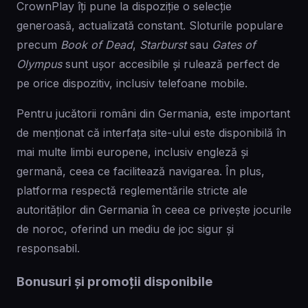
CrownPlay îți pune la dispoziție o selecție
generoasă, actualizată constant. Sloturile populare
precum
Book of Dead
,
Starburst
sau
Gates of
Olympus
sunt ușor accesibile și rulează perfect de
pe orice dispozitiv, inclusiv telefoane mobile.
Pentru jucătorii români din Germania, este important
de menționat că interfața site-ului este disponibilă în
mai multe limbi europene, inclusiv engleză și
germană, ceea ce facilitează navigarea. În plus,
platforma respectă reglementările stricte ale
autorităților din Germania în ceea ce privește jocurile
de noroc, oferind un mediu de joc sigur și
responsabil.
Bonusuri și promoții disponibile