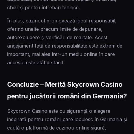
chiar și pentru întrebări tehnice.
În plus, cazinoul promovează jocul responsabil,
oferind unelte precum limite de depunere,
autoexcludere și verificări de realitate. Acest
angajament față de responsabilitate este extrem de
important, mai ales într-un mediu online în care
accesul este atât de facil.
Concluzie – Merită Skycrown Casino
pentru jucătorii români din Germania?
Skycrown Casino este cu siguranță o alegere
inspirată pentru românii care locuiesc în Germania și
caută o platformă de cazinou online sigură,