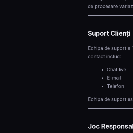
de procesare variaz
Suport Clienți
Echipa de suport a 1
contact includ:
Chat live
E-mail
Telefon
Echipa de suport est
Joc Responsab