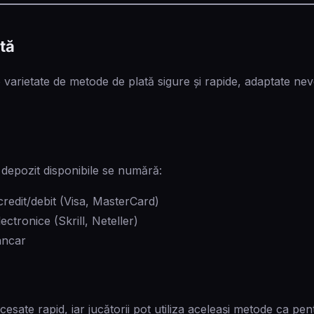
tă
varietate de metode de plată sigure și rapide, adaptate nevo
 depozit disponibile se numără:
credit/debit (Visa, MasterCard)
ectronice (Skrill, Neteller)
ancar
cesate rapid, iar jucătorii pot utiliza aceleași metode ca pe