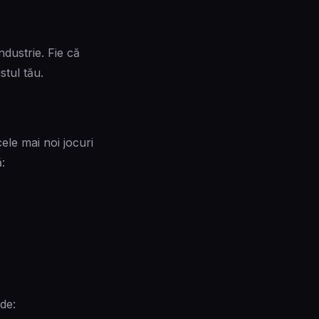
ndustrie. Fie că
stul tău.
cele mai noi jocuri
:
de: