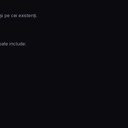
i pe cei existenți.
ate include: