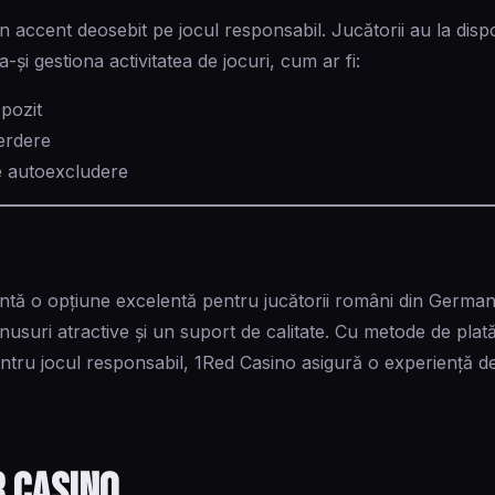
accent deosebit pe jocul responsabil. Jucătorii au la dispo
-și gestiona activitatea de jocuri, cum ar fi:
epozit
ierdere
e autoexcludere
ntă o opțiune excelentă pentru jucătorii români din German
onusuri atractive și un suport de calitate. Cu metode de plată
tru jocul responsabil, 1Red Casino asigură o experiență de 
 Casino