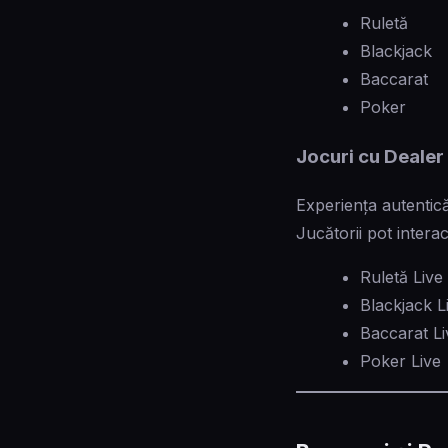
Ruletă
Blackjack
Baccarat
Poker
Jocuri cu Dealer
Experiența autentică 
Jucătorii pot interac
Ruletă Live
Blackjack L
Baccarat Li
Poker Live