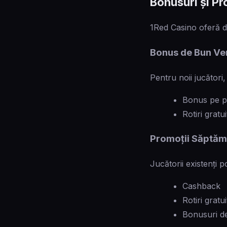
Bonusuri și Pr
1Red Casino oferă div
Bonus de Bun Ve
Pentru noii jucător
Bonus pe p
Rotiri gratui
Promoții Săptăm
Jucătorii existenți 
Cashback
Rotiri gratui
Bonusuri d