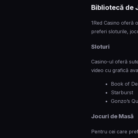
Bibliotecă de 
1Red Casino oferă o 
preferi sloturile, jo
Sloturi
Casino-ul oferă sute 
video cu grafică avan
Book of De
Starburst
Gonzo’s Qu
Jocuri de Masă
Pentru cei care pre