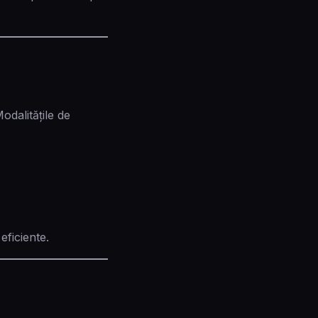
odalitățile de
eficiente.