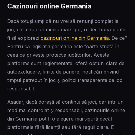
Cazinouri online Germania
Dacă totuși simți că nu vrei să renunți complet la
joc, dar cauți un mediu mai sigur, o idee bună poate
fi să explorezi
cazinouri online din Germania
. De ce?
Pentru că legislația germană este foarte strictă în
ceea ce privește protecția jucătorilor. Aceste
platforme sunt reglementate, oferă opțiuni clare de
autoexcludere, limite de pariere, notificări privind
timpul petrecut în joc și politici transparente de joc
responsabil.
Așadar, dacă dorești să continui să joci, dar într-un
mod mai controlat și responsabil, cazinourile online
din Germania pot fi o alegere mai sigură decât
platformele fără licență sau fără reguli clare. E