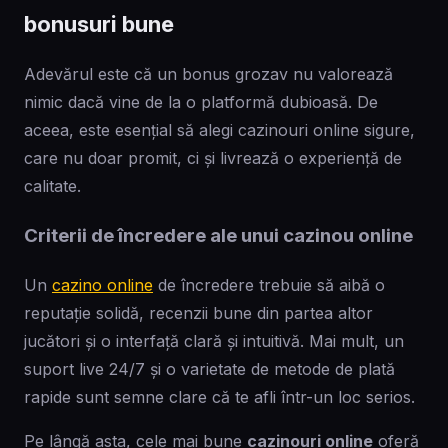
bonusuri bune
Adevărul este că un bonus grozav nu valorează
nimic dacă vine de la o platformă dubioasă. De
aceea, este esențial să alegi cazinouri online sigure,
care nu doar promit, ci și livrează o experiență de
calitate.
Criterii de încredere ale unui cazinou online
Un
cazino online
de încredere trebuie să aibă o
reputație solidă, recenzii bune din partea altor
jucători și o interfață clară și intuitivă. Mai mult, un
suport live 24/7 și o varietate de metode de plată
rapide sunt semne clare că te afli într-un loc serios.
Pe lângă asta, cele mai bune
cazinouri online
oferă