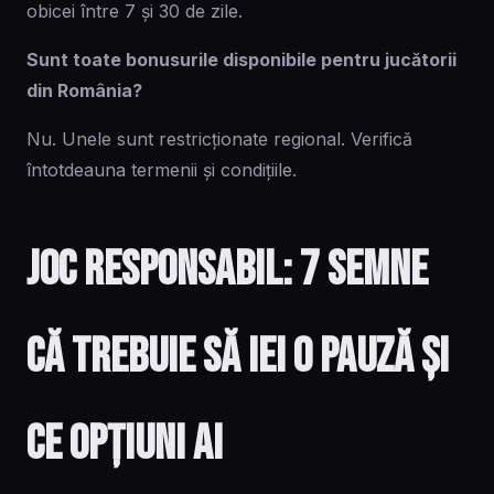
obicei între 7 și 30 de zile.
Sunt toate bonusurile disponibile pentru jucătorii
din România?
Nu. Unele sunt restricționate regional. Verifică
întotdeauna termenii și condițiile.
Joc responsabil: 7 semne
că trebuie să iei o pauză și
ce opțiuni ai