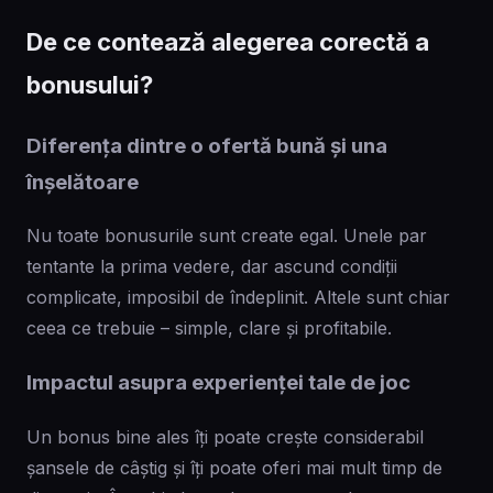
De ce contează alegerea corectă a
bonusului?
Diferența dintre o ofertă bună și una
înșelătoare
Nu toate bonusurile sunt create egal. Unele par
tentante la prima vedere, dar ascund condiții
complicate, imposibil de îndeplinit. Altele sunt chiar
ceea ce trebuie – simple, clare și profitabile.
Impactul asupra experienței tale de joc
Un bonus bine ales îți poate crește considerabil
șansele de câștig și îți poate oferi mai mult timp de