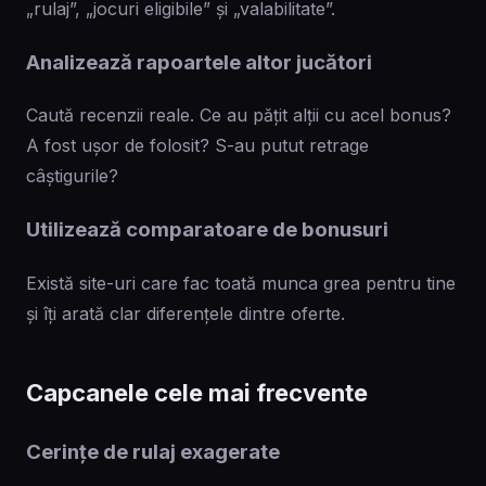
„rulaj”, „jocuri eligibile” și „valabilitate”.
Analizează rapoartele altor jucători
Caută recenzii reale. Ce au pățit alții cu acel bonus?
A fost ușor de folosit? S-au putut retrage
câștigurile?
Utilizează comparatoare de bonusuri
Există site-uri care fac toată munca grea pentru tine
și îți arată clar diferențele dintre oferte.
Capcanele cele mai frecvente
Cerințe de rulaj exagerate