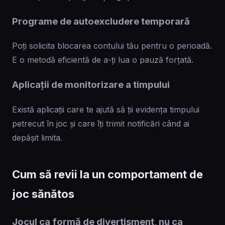
Programe de autoexcludere temporară
Poți solicita blocarea contului tău pentru o perioadă.
E o metodă eficientă de a-ți lua o pauză forțată.
Aplicații de monitorizare a timpului
Există aplicații care te ajută să ții evidența timpului
petrecut în joc și care îți trimit notificări când ai
depășit limita.
Cum să revii la un comportament de
joc sănătos
Jocul ca formă de divertisment, nu ca