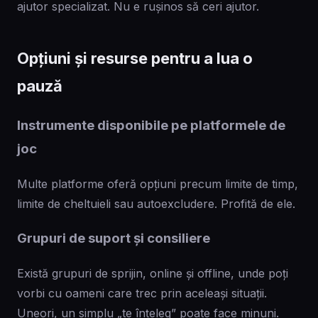
ajutor specializat. Nu e rușinos să ceri ajutor.
Opțiuni și resurse pentru a lua o
pauză
Instrumente disponibile pe platformele de
joc
Multe platforme oferă opțiuni precum limite de timp,
limite de cheltuieli sau autoexcludere. Profită de ele.
Grupuri de suport și consiliere
Există grupuri de sprijin, online și offline, unde poți
vorbi cu oameni care trec prin aceleași situații.
Uneori, un simplu „te înțeleg” poate face minuni.