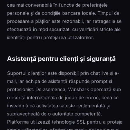
cea mai convenabilă în funcție de preferințele
personale și de condițiile bancare locale. Timpul de
procesare a plăților este rezonabil, iar retragerile se
efectuează în mod securizat, cu verificări stricte ale
identității pentru protejarea utilizatorilor.
Asistență pentru clienți și siguranță
Suportul clienților este disponibil prin chat live și e-
mail, iar echipa de asistență răspunde prompt și
profesionist. De asemenea, Winshark operează sub
o licență internațională de jocuri de noroc, ceea ce
înseamnă că activitatea sa este reglementată și
supravegheată de o autoritate competentă.
Platforma utilizează tehnologie SSL pentru a proteja