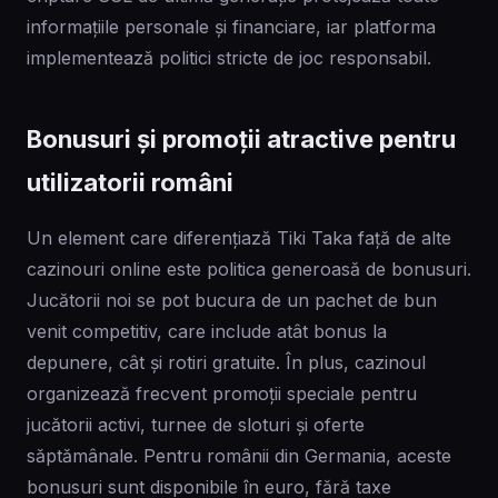
informațiile personale și financiare, iar platforma
implementează politici stricte de joc responsabil.
Bonusuri și promoții atractive pentru
utilizatorii români
Un element care diferențiază Tiki Taka față de alte
cazinouri online este politica generoasă de bonusuri.
Jucătorii noi se pot bucura de un pachet de bun
venit competitiv, care include atât bonus la
depunere, cât și rotiri gratuite. În plus, cazinoul
organizează frecvent promoții speciale pentru
jucătorii activi, turnee de sloturi și oferte
săptămânale. Pentru românii din Germania, aceste
bonusuri sunt disponibile în euro, fără taxe