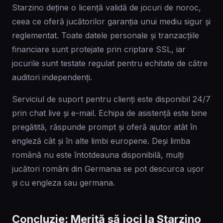
Starzino deține o licență validă de jocuri de noroc,
ceea ce oferă jucătorilor garanția unui mediu sigur și
reglementat. Toate datele personale și tranzacțiile
financiare sunt protejate prin criptare SSL, iar
jocurile sunt testate regulat pentru echitate de către
auditori independenți.
Serviciul de suport pentru clienți este disponibil 24/7
prin chat live și e-mail. Echipa de asistență este bine
pregătită, răspunde prompt și oferă ajutor atât în
engleză cât și în alte limbi europene. Deși limba
română nu este întotdeauna disponibilă, mulți
jucători români din Germania se pot descurca ușor
și cu engleza sau germana.
Concluzie: Merită să joci la Starzino