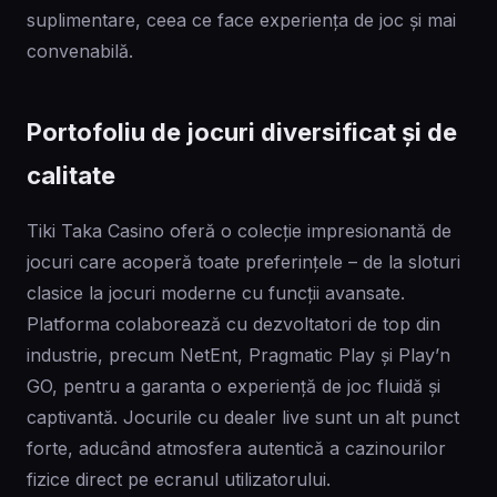
suplimentare, ceea ce face experiența de joc și mai
convenabilă.
Portofoliu de jocuri diversificat și de
calitate
Tiki Taka Casino oferă o colecție impresionantă de
jocuri care acoperă toate preferințele – de la sloturi
clasice la jocuri moderne cu funcții avansate.
Platforma colaborează cu dezvoltatori de top din
industrie, precum NetEnt, Pragmatic Play și Play’n
GO, pentru a garanta o experiență de joc fluidă și
captivantă. Jocurile cu dealer live sunt un alt punct
forte, aducând atmosfera autentică a cazinourilor
fizice direct pe ecranul utilizatorului.