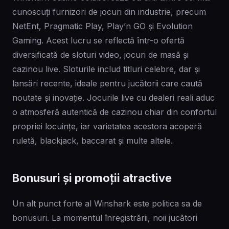
cunoscuți furnizori de jocuri din industrie, precum
NetEnt, Pragmatic Play, Play’n GO și Evolution
Gaming. Acest lucru se reflectă într-o ofertă
diversificată de sloturi video, jocuri de masă și
cazinou live. Sloturile includ titluri celebre, dar și
lansări recente, ideale pentru jucătorii care caută
noutate și inovație. Jocurile live cu dealeri reali aduc
o atmosferă autentică de cazinou chiar din confortul
propriei locuințe, iar varietatea acestora acoperă
ruletă, blackjack, baccarat și multe altele.
Bonusuri și promoții atractive
Un alt punct forte al Winshark este politica sa de
bonusuri. La momentul înregistrării, noii jucători