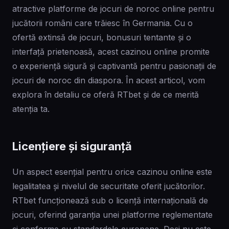
atractive platforme de jocuri de noroc online pentru
jucătorii români care trăiesc în Germania. Cu o
ofertă extinsă de jocuri, bonusuri tentante și o
interfață prietenoasă, acest cazinou online promite
o experiență sigură și captivantă pentru pasionații de
jocuri de noroc din diaspora. În acest articol, vom
explora în detaliu ce oferă RTbet și de ce merită
atenția ta.
Licențiere și siguranță
Un aspect esențial pentru orice cazinou online este
legalitatea și nivelul de securitate oferit jucătorilor.
RTbet funcționează sub o licență internațională de
jocuri, oferind garanția unei platforme reglementate
și conforme cu standardele europene. Deși nu este