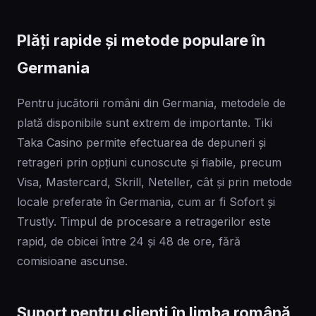
Plăți rapide și metode populare în
Germania
Pentru jucătorii români din Germania, metodele de
plată disponibile sunt extrem de importante. Tiki
Taka Casino permite efectuarea de depuneri și
retrageri prin opțiuni cunoscute și fiabile, precum
Visa, Mastercard, Skrill, Neteller, cât și prin metode
locale preferate în Germania, cum ar fi Sofort și
Trustly. Timpul de procesare a retragerilor este
rapid, de obicei între 24 și 48 de ore, fără
comisioane ascunse.
Suport pentru clienți în limba română