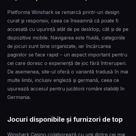
Platforma Winshark se remarcă printr-un design
curat și responsiv, ceea ce înseamnă că poate fi
accesată cu ușurință atât de pe desktop, cât și de pe
dispozitive mobile. Navigarea este fluidă, categoriile
de jocuri sunt bine organizate, iar încărcarea
paginilor se face rapid – un aspect important pentru
cei care doresc o experiență de joc fără întreruperi.
De asemenea, site-ul oferă o variantă tradusă în mai
multe limbi, inclusiv engleză și germană, ceea ce
ușurează accesul pentru jucătorii români stabiliți în
Germania.
Jocuri disponibile și furnizori de top
Winshark Casino colaborează cu unii dintre cei mai