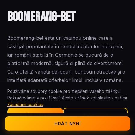
Boomerang-bet
Boomerang-bet este un cazinou online care a
câștigat popularitate în rândul jucătorilor europeni,
iar românii stabiliți în Germania se bucură de o
platformă modernă, sigură și plină de divertisment.
Cu o ofertă variată de jocuri, bonusuri atractive și o
interfață adaptată diferitelor limbi, inclusiv româna,
Boomerang-bet reușește să creeze o experiență
Používáme soubory cookie pro zlepšení vašeho zážitku.
completă pentru orice tip de jucător.
Pokračováním v používání těchto stránek souhlasíte s našimi
Zásadami cookies
.
PŘIJMOUT
Nastavení
Licență și siguranță pentru jucătorii
VŠE
cookies
HRÁT NYNÍ
din Germania